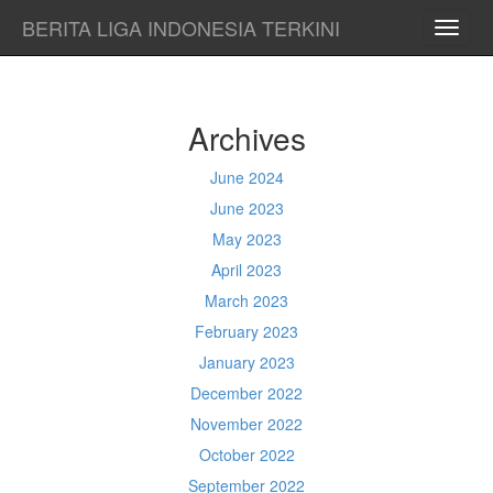
BERITA LIGA INDONESIA TERKINI
TOGG
NAVI
Archives
June 2024
June 2023
May 2023
April 2023
March 2023
February 2023
January 2023
December 2022
November 2022
October 2022
September 2022