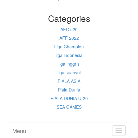
Categories
AFC u20
AFF 2022
Liga Champion
liga indonesia
liga inggris
liga spanyol
PIALA ASIA
Piala Dunia
PIALA DUNIA U-20
SEA GAMES
Menu
TOGGL