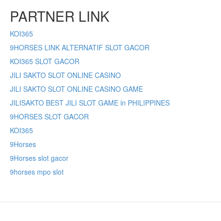
PARTNER LINK
KOI365
9HORSES LINK ALTERNATIF SLOT GACOR
KOI365 SLOT GACOR
JILI SAKTO SLOT ONLINE CASINO
JILI SAKTO SLOT ONLINE CASINO GAME
JILISAKTO BEST JILI SLOT GAME in PHILIPPINES
9HORSES SLOT GACOR
KOI365
9Horses
9Horses slot gacor
9horses mpo slot