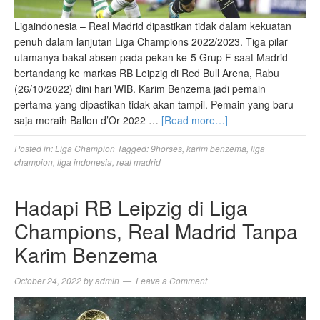
Ligaindonesia – Real Madrid dipastikan tidak dalam kekuatan
penuh dalam lanjutan Liga Champions 2022/2023. Tiga pilar
utamanya bakal absen pada pekan ke-5 Grup F saat Madrid
bertandang ke markas RB Leipzig di Red Bull Arena, Rabu
(26/10/2022) dini hari WIB. Karim Benzema jadi pemain
pertama yang dipastikan tidak akan tampil. Pemain yang baru
saja meraih Ballon d’Or 2022 …
[Read more…]
Posted in:
Liga Champion
Tagged:
9horses
,
karim benzema
,
liga
champion
,
liga indonesia
,
real madrid
Hadapi RB Leipzig di Liga
Champions, Real Madrid Tanpa
Karim Benzema
October 24, 2022
by
admin
Leave a Comment