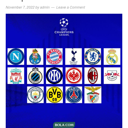
November 7, 2022
by
admin
Leave a Comment