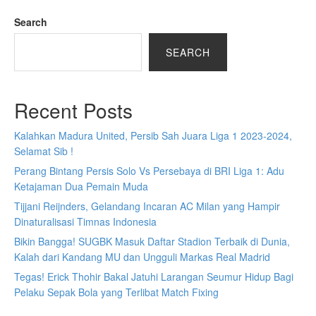
Search
SEARCH
Recent Posts
Kalahkan Madura United, Persib Sah Juara Liga 1 2023-2024,
Selamat Sib !
Perang Bintang Persis Solo Vs Persebaya di BRI Liga 1: Adu
Ketajaman Dua Pemain Muda
Tijjani Reijnders, Gelandang Incaran AC Milan yang Hampir
Dinaturalisasi Timnas Indonesia
Bikin Bangga! SUGBK Masuk Daftar Stadion Terbaik di Dunia,
Kalah dari Kandang MU dan Ungguli Markas Real Madrid
Tegas! Erick Thohir Bakal Jatuhi Larangan Seumur Hidup Bagi
Pelaku Sepak Bola yang Terlibat Match Fixing