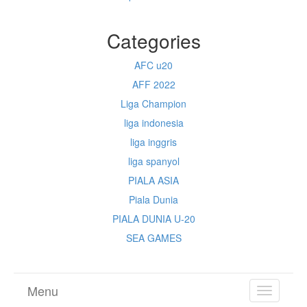
Categories
AFC u20
AFF 2022
Liga Champion
liga indonesia
liga inggris
liga spanyol
PIALA ASIA
Piala Dunia
PIALA DUNIA U-20
SEA GAMES
Menu
TOGGL