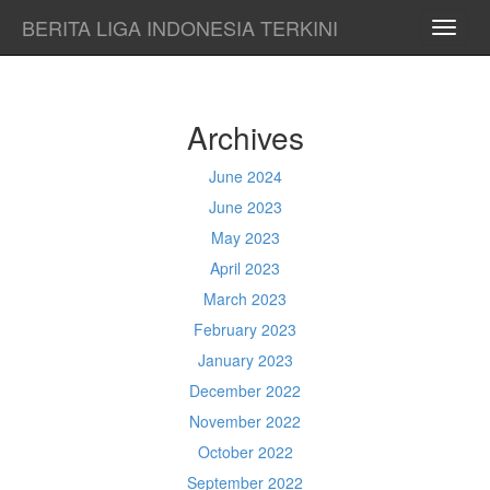
BERITA LIGA INDONESIA TERKINI
TOGG
NAVI
Archives
June 2024
June 2023
May 2023
April 2023
March 2023
February 2023
January 2023
December 2022
November 2022
October 2022
September 2022