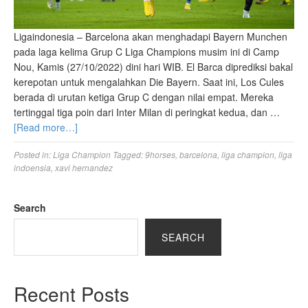
Ligaindonesia – Barcelona akan menghadapi Bayern Munchen
pada laga kelima Grup C Liga Champions musim ini di Camp
Nou, Kamis (27/10/2022) dini hari WIB. El Barca diprediksi bakal
kerepotan untuk mengalahkan Die Bayern. Saat ini, Los Cules
berada di urutan ketiga Grup C dengan nilai empat. Mereka
tertinggal tiga poin dari Inter Milan di peringkat kedua, dan …
[Read more…]
Posted in:
Liga Champion
Tagged:
9horses
,
barcelona
,
liga champion
,
liga
indoensia
,
xavi hernandez
Search
SEARCH
Recent Posts