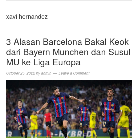
NAVIGA
xavi hernandez
3 Alasan Barcelona Bakal Keok
dari Bayern Munchen dan Susul
MU ke Liga Europa
October 25, 2022
by
admin
Leave a Comment