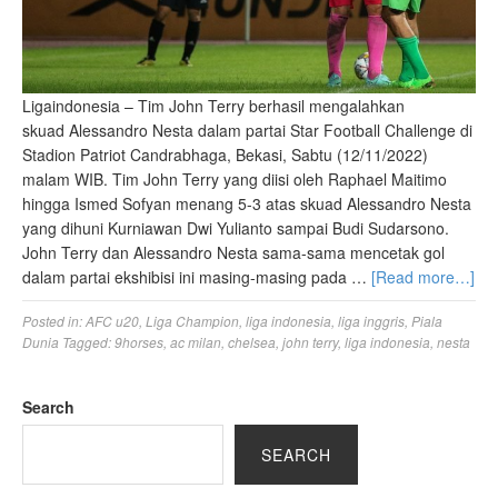
Ligaindonesia – Tim John Terry berhasil mengalahkan
skuad Alessandro Nesta dalam partai Star Football Challenge di
Stadion Patriot Candrabhaga, Bekasi, Sabtu (12/11/2022)
malam WIB. Tim John Terry yang diisi oleh Raphael Maitimo
hingga Ismed Sofyan menang 5-3 atas skuad Alessandro Nesta
yang dihuni Kurniawan Dwi Yulianto sampai Budi Sudarsono.
John Terry dan Alessandro Nesta sama-sama mencetak gol
dalam partai ekshibisi ini masing-masing pada …
[Read more…]
Posted in:
AFC u20
,
Liga Champion
,
liga indonesia
,
liga inggris
,
Piala
Dunia
Tagged:
9horses
,
ac milan
,
chelsea
,
john terry
,
liga indonesia
,
nesta
Search
SEARCH