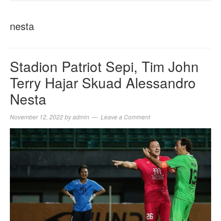
NAVIGA
nesta
Stadion Patriot Sepi, Tim John
Terry Hajar Skuad Alessandro
Nesta
November 12, 2022
by
admin
Leave a Comment