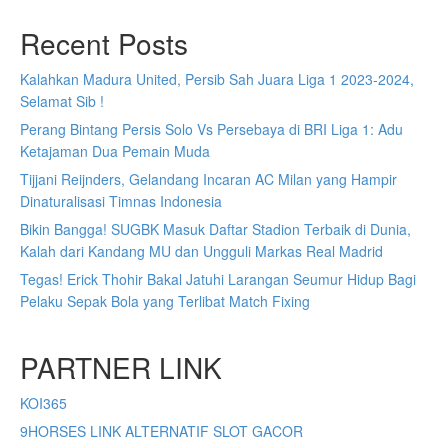
Recent Posts
Kalahkan Madura United, Persib Sah Juara Liga 1 2023-2024,
Selamat Sib !
Perang Bintang Persis Solo Vs Persebaya di BRI Liga 1: Adu
Ketajaman Dua Pemain Muda
Tijjani Reijnders, Gelandang Incaran AC Milan yang Hampir
Dinaturalisasi Timnas Indonesia
Bikin Bangga! SUGBK Masuk Daftar Stadion Terbaik di Dunia,
Kalah dari Kandang MU dan Ungguli Markas Real Madrid
Tegas! Erick Thohir Bakal Jatuhi Larangan Seumur Hidup Bagi
Pelaku Sepak Bola yang Terlibat Match Fixing
PARTNER LINK
KOI365
9HORSES LINK ALTERNATIF SLOT GACOR