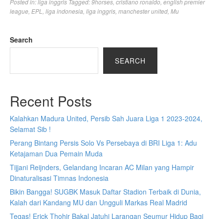
Posted in:
liga inggris
Tagged:
9horses
,
cristiano ronaldo
,
english premier
league
,
EPL
,
liga indonesia
,
liga inggris
,
manchester united
,
Mu
Search
SEARCH
Recent Posts
Kalahkan Madura United, Persib Sah Juara Liga 1 2023-2024,
Selamat Sib !
Perang Bintang Persis Solo Vs Persebaya di BRI Liga 1: Adu
Ketajaman Dua Pemain Muda
Tijjani Reijnders, Gelandang Incaran AC Milan yang Hampir
Dinaturalisasi Timnas Indonesia
Bikin Bangga! SUGBK Masuk Daftar Stadion Terbaik di Dunia,
Kalah dari Kandang MU dan Ungguli Markas Real Madrid
Tegas! Erick Thohir Bakal Jatuhi Larangan Seumur Hidup Bagi