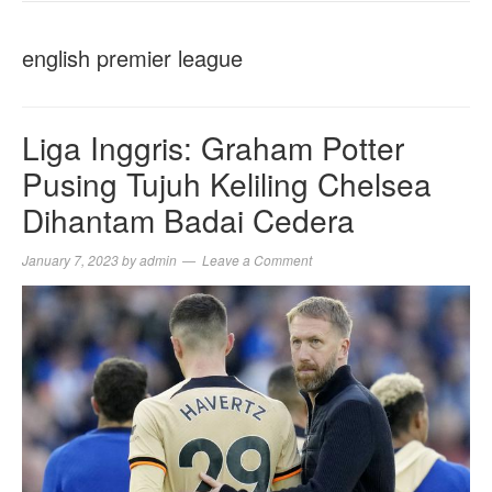
NAVIGA
english premier league
Liga Inggris: Graham Potter
Pusing Tujuh Keliling Chelsea
Dihantam Badai Cedera
January 7, 2023
by
admin
Leave a Comment