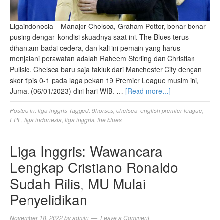
Ligaindonesia – Manajer Chelsea, Graham Potter, benar-benar
pusing dengan kondisi skuadnya saat ini. The Blues terus
dihantam badai cedera, dan kali ini pemain yang harus
menjalani perawatan adalah Raheem Sterling dan Christian
Pulisic. Chelsea baru saja takluk dari Manchester City dengan
skor tipis 0-1 pada laga pekan 19 Premier League musim ini,
Jumat (06/01/2023) dini hari WIB. …
[Read more…]
Posted in:
liga inggris
Tagged:
9horses
,
chelsea
,
english premier league
,
EPL
,
liga indonesia
,
liga inggris
,
the blues
Liga Inggris: Wawancara
Lengkap Cristiano Ronaldo
Sudah Rilis, MU Mulai
Penyelidikan
November 18, 2022
by
admin
Leave a Comment