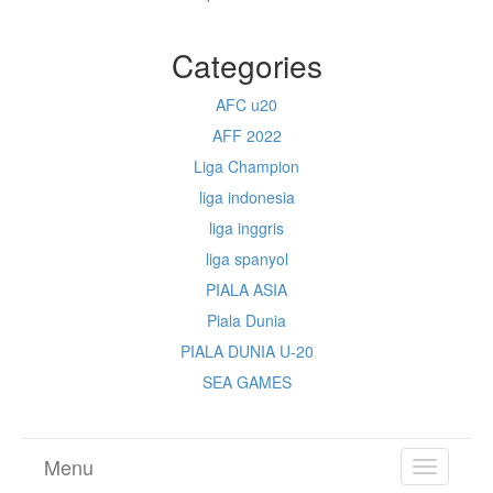
Categories
AFC u20
AFF 2022
Liga Champion
liga indonesia
liga inggris
liga spanyol
PIALA ASIA
Piala Dunia
PIALA DUNIA U-20
SEA GAMES
Menu
TOGGL