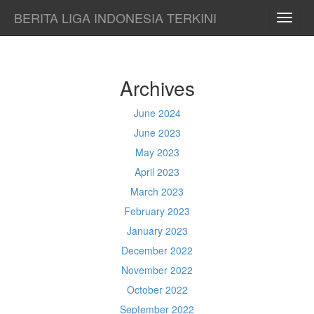
BERITA LIGA INDONESIA TERKINI
TOGG
NAVI
Archives
June 2024
June 2023
May 2023
April 2023
March 2023
February 2023
January 2023
December 2022
November 2022
October 2022
September 2022