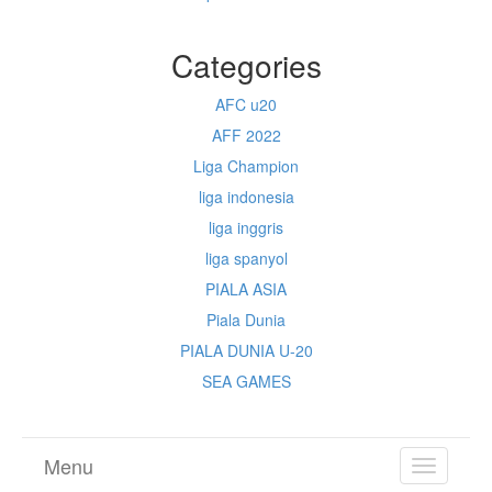
Categories
AFC u20
AFF 2022
Liga Champion
liga indonesia
liga inggris
liga spanyol
PIALA ASIA
Piala Dunia
PIALA DUNIA U-20
SEA GAMES
Menu
TOGGL