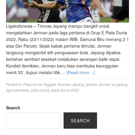
Ligaindonesia – Timnas Jepang mampu bangkit untuk
mengalahkan Jerman pada laga pertama di Grup E Piala Dunia
2022, Rabu (23/11/2022) malam WIB. Samurai Biru menang 2-1
atas Der Panzer. Sejak babak pertama dimulai, Jerman
langsung mengambil alih penguasaan bola. Jepang dipaksa
bertahan sembari sesekali melakukan serangan balik cepat.
Kendati demikian, Jerman baru bisa membuka keunggulan
menit 33′, itupun melalui titik …
[Read more…]
Posted in:
Piala Dunia
Tagged:
9horses
,
jepang
,
jerman
,
jerman vs jepang
,
liga indonesia
,
piala dunia
,
piala dunia 2022
Search
SEARCH