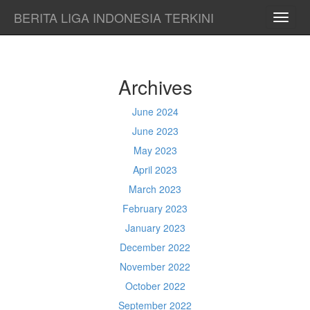
BERITA LIGA INDONESIA TERKINI
TOGG
NAVI
Archives
June 2024
June 2023
May 2023
April 2023
March 2023
February 2023
January 2023
December 2022
November 2022
October 2022
September 2022