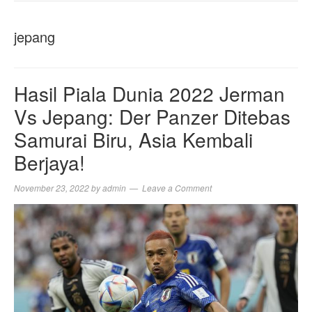
NAVIGA
jepang
Hasil Piala Dunia 2022 Jerman
Vs Jepang: Der Panzer Ditebas
Samurai Biru, Asia Kembali
Berjaya!
November 23, 2022
by
admin
Leave a Comment