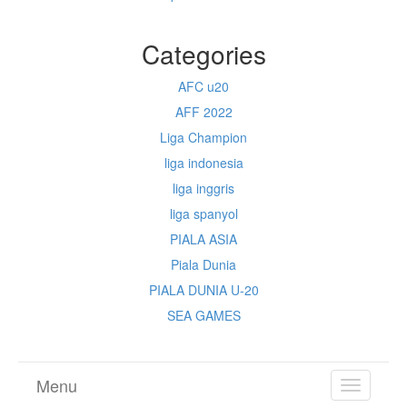
Categories
AFC u20
AFF 2022
Liga Champion
liga indonesia
liga inggris
liga spanyol
PIALA ASIA
Piala Dunia
PIALA DUNIA U-20
SEA GAMES
Menu
TOGGL