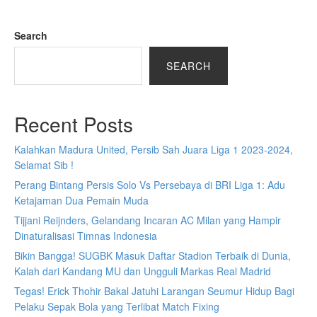
Search
SEARCH
Recent Posts
Kalahkan Madura United, Persib Sah Juara Liga 1 2023-2024,
Selamat Sib !
Perang Bintang Persis Solo Vs Persebaya di BRI Liga 1: Adu
Ketajaman Dua Pemain Muda
Tijjani Reijnders, Gelandang Incaran AC Milan yang Hampir
Dinaturalisasi Timnas Indonesia
Bikin Bangga! SUGBK Masuk Daftar Stadion Terbaik di Dunia,
Kalah dari Kandang MU dan Ungguli Markas Real Madrid
Tegas! Erick Thohir Bakal Jatuhi Larangan Seumur Hidup Bagi
Pelaku Sepak Bola yang Terlibat Match Fixing