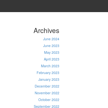
Archives
June 2024
June 2023
May 2023
April 2023
March 2023
February 2023
January 2023
December 2022
November 2022
October 2022
September 2022