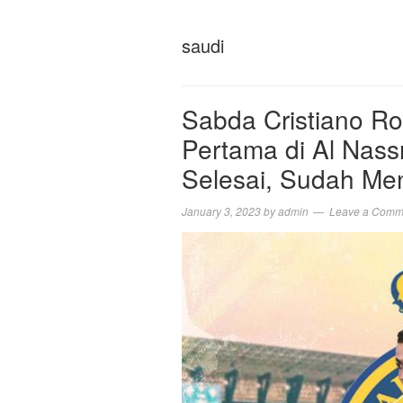
saudi
Sabda Cristiano Ro
Pertama di Al Nass
Selesai, Sudah Me
January 3, 2023
by
admin
Leave a Comm