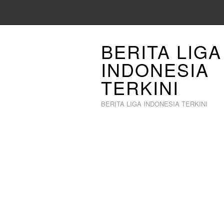
BERITA LIGA
INDONESIA
TERKINI
BERITA LIGA INDONESIA TERKINI