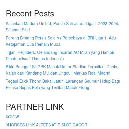
Recent Posts
Kalahkan Madura United, Persib Sah Juara Liga 1 2023-2024,
Selamat Sib !
Perang Bintang Persis Solo Vs Persebaya di BRI Liga 1: Adu
Ketajaman Dua Pemain Muda
Tijjani Reijnders, Gelandang Incaran AC Milan yang Hampir
Dinaturalisasi Timnas Indonesia
Bikin Bangga! SUGBK Masuk Daftar Stadion Terbaik di Dunia,
Kalah dari Kandang MU dan Ungguli Markas Real Madrid
Tegas! Erick Thohir Bakal Jatuhi Larangan Seumur Hidup Bagi
Pelaku Sepak Bola yang Terlibat Match Fixing
PARTNER LINK
KOI365
9HORSES LINK ALTERNATIF SLOT GACOR