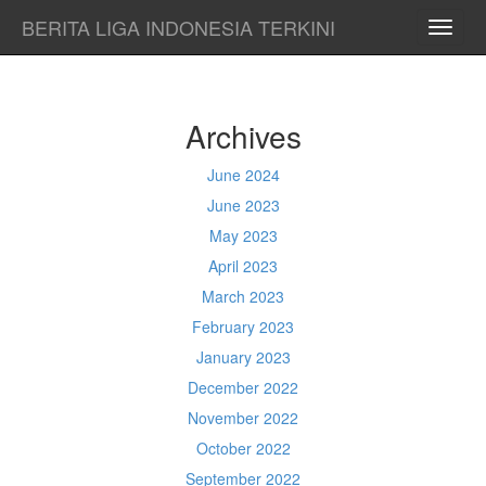
BERITA LIGA INDONESIA TERKINI
TOGG
NAVI
Archives
June 2024
June 2023
May 2023
April 2023
March 2023
February 2023
January 2023
December 2022
November 2022
October 2022
September 2022