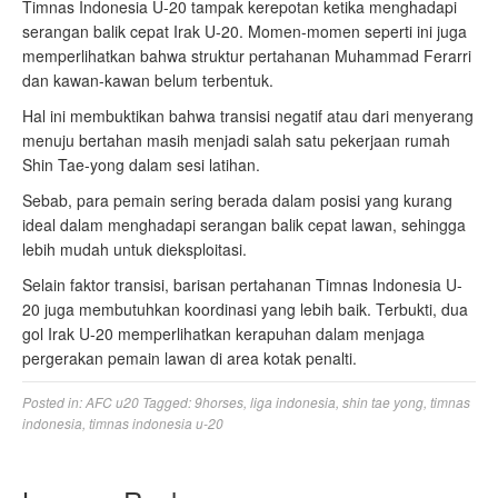
Timnas Indonesia U-20 tampak kerepotan ketika menghadapi
serangan balik cepat Irak U-20. Momen-momen seperti ini juga
memperlihatkan bahwa struktur pertahanan Muhammad Ferarri
dan kawan-kawan belum terbentuk.
Hal ini membuktikan bahwa transisi negatif atau dari menyerang
menuju bertahan masih menjadi salah satu pekerjaan rumah
Shin Tae-yong dalam sesi latihan.
Sebab, para pemain sering berada dalam posisi yang kurang
ideal dalam menghadapi serangan balik cepat lawan, sehingga
lebih mudah untuk dieksploitasi.
Selain faktor transisi, barisan pertahanan Timnas Indonesia U-
20 juga membutuhkan koordinasi yang lebih baik. Terbukti, dua
gol Irak U-20 memperlihatkan kerapuhan dalam menjaga
pergerakan pemain lawan di area kotak penalti.
Posted in:
AFC u20
Tagged:
9horses
,
liga indonesia
,
shin tae yong
,
timnas
indonesia
,
timnas indonesia u-20