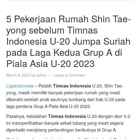
NAVIGA
5 Pekerjaan Rumah Shin Tae-
yong sebelum Timnas
Indonesia U-20 Jumpa Suriah
pada Laga Kedua Grup A di
Piala Asia U-20 2023
March 4, 2023
by
admin
Leave a Comment
Ligaindonesia
– Pelatih
Timnas Indonesia
U-20, Shin Tae-
yong, masih memiliki banyak pekerjaan rumah yang mesti
dibenahi setelah anak asuhnya tumbang dari Irak U-20 pada
laga perdana Grup A Piala Asia U-20 2023.
Pasalnya, kekalahan
Timnas Indonesia
U-20 dengan skor 0-2
ini memperlihatkan banyak sekali lubang yang mesti segera
diperbaiki menjelang pertandingan berikutnya di Grup A.