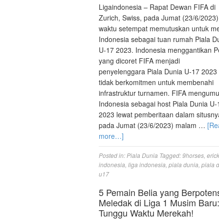
Ligaindonesia – Rapat Dewan FIFA di
Zurich, Swiss, pada Jumat (23/6/2023)
waktu setempat memutuskan untuk me
Indonesia sebagai tuan rumah Piala D
U-17 2023. Indonesia menggantikan P
yang dicoret FIFA menjadi
penyelenggara Piala Dunia U-17 2023 
tidak berkomitmen untuk membenahi
infrastruktur turnamen. FIFA mengu
Indonesia sebagai host Piala Dunia U-
2023 lewat pemberitaan dalam situsny
pada Jumat (23/6/2023) malam …
[Re
more…]
Posted in:
Piala Dunia
Tagged:
9horses
,
erick
indonesia
,
liga indonesia
,
piala dunia
,
piala 
u17
5 Pemain Belia yang Berpoten
Meledak di Liga 1 Musim Baru
Tunggu Waktu Merekah!