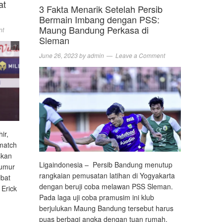
at
3 Fakta Menarik Setelah Persib
Bermain Imbang dengan PSS:
Maung Bandung Perkasa di
nt
Sleman
June 26, 2023
by
admin
Leave a Comment
ir,
match
skan
Ligaindonesia – Persib Bandung menutup
eumur
rangkaian pemusatan latihan di Yogyakarta
ibat
dengan beruji coba melawan PSS Sleman.
 Erick
Pada laga uji coba pramusim ini klub
berjulukan Maung Bandung tersebut harus
puas berbagi angka dengan tuan rumah.