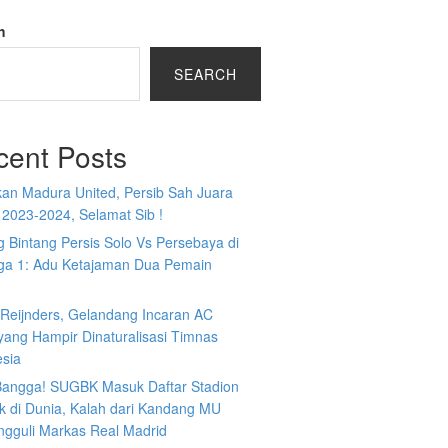
h
SEARCH
cent Posts
kan Madura United, Persib Sah Juara
 2023-2024, Selamat Sib !
 Bintang Persis Solo Vs Persebaya di
iga 1: Adu Ketajaman Dua Pemain
i Reijnders, Gelandang Incaran AC
yang Hampir Dinaturalisasi Timnas
esia
 Bangga! SUGBK Masuk Daftar Stadion
k di Dunia, Kalah dari Kandang MU
ngguli Markas Real Madrid