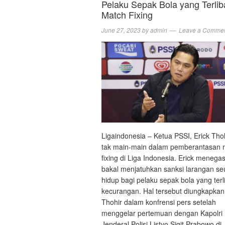
Pelaku Sepak Bola yang Terlib
Match Fixing
June 27, 2023
by
admin
Leave a Comme
Ligaindonesia – Ketua PSSI, Erick Thoh
tak main-main dalam pemberantasan 
fixing di Liga Indonesia. Erick menega
bakal menjatuhkan sanksi larangan s
hidup bagi pelaku sepak bola yang terl
kecurangan. Hal tersebut diungkapkan
Thohir dalam konfrensi pers setelah
menggelar pertemuan dengan Kapolri
Jenderal Polisi Listyo Sigit Prabowo di