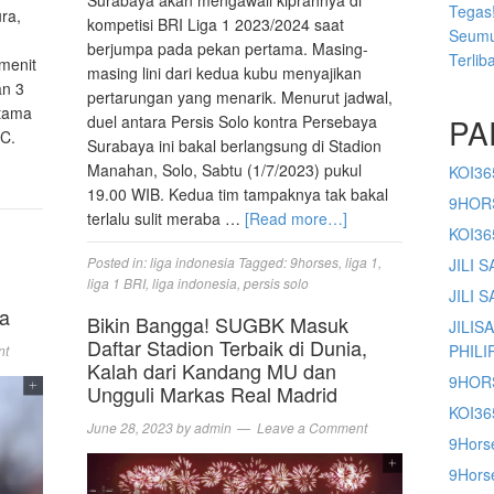
Surabaya akan mengawali kiprahnya di
Tegas!
ra,
kompetisi BRI Liga 1 2023/2024 saat
Seumu
berjumpa pada pekan pertama. Masing-
Terlib
 menit
masing lini dari kedua kubu menyajikan
an 3
pertarungan yang menarik. Menurut jadwal,
rtama
PA
duel antara Persis Solo kontra Persebaya
 C.
Surabaya ini bakal berlangsung di Stadion
Manahan, Solo, Sabtu (1/7/2023) pukul
KOI36
19.00 WIB. Kedua tim tampaknya tak bakal
9HOR
terlalu sulit meraba …
[Read more…]
KOI3
Posted in:
liga indonesia
Tagged:
9horses
,
liga 1
,
JILI 
liga 1 BRI
,
liga indonesia
,
persis solo
JILI 
ia
Bikin Bangga! SUGBK Masuk
JILIS
Daftar Stadion Terbaik di Dunia,
PHILI
nt
Kalah dari Kandang MU dan
9HOR
Ungguli Markas Real Madrid
KOI36
June 28, 2023
by
admin
Leave a Comment
9Hors
9Horse