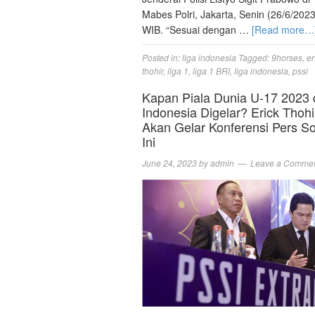
Mabes Polri, Jakarta, Senin (26/6/2023
WIB. “Sesuai dengan …
[Read more…
Posted in:
liga indonesia
Tagged:
9horses
,
er
thohir
,
liga 1
,
liga 1 BRI
,
liga indonesia
,
pssi
Kapan Piala Dunia U-17 2023 
Indonesia Digelar? Erick Thohi
Akan Gelar Konferensi Pers S
Ini
June 24, 2023
by
admin
Leave a Comme