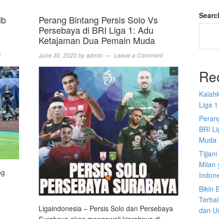
Searc
ib
Perang Bintang Persis Solo Vs
Persebaya di BRI Liga 1: Adu
Ketajaman Dua Pemain Muda
t
June 30, 2023
by
admin
Leave a Comment
Re
Kalah
Liga 1
Perang
BRI L
Muda
Tijjan
Milan 
ng
Indon
Bikin
Terbai
Ligaindonesia – Persis Solo dan Persebaya
dan U