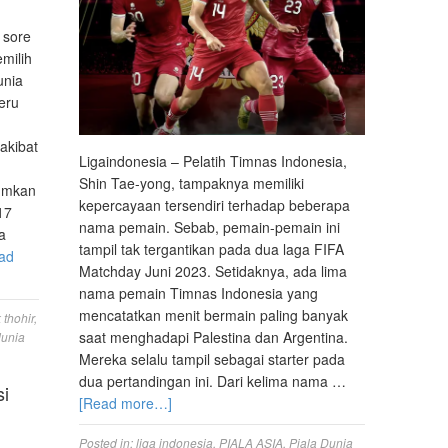
 sore
milih
unia
eru
akibat
Ligaindonesia – Pelatih Timnas Indonesia,
Shin Tae-yong, tampaknya memiliki
mumkan
kepercayaan tersendiri terhadap beberapa
17
nama pemain. Sebab, pemain-pemain ini
a
tampil tak tergantikan pada dua laga FIFA
ad
Matchday Juni 2023. Setidaknya, ada lima
nama pemain Timnas Indonesia yang
mencatatkan menit bermain paling banyak
 thohir
,
saat menghadapi Palestina dan Argentina.
dunia
Mereka selalu tampil sebagai starter pada
dua pertandingan ini. Dari kelima nama …
si
[Read more…]
:
Posted in:
liga indonesia
,
PIALA ASIA
,
Piala Dunia