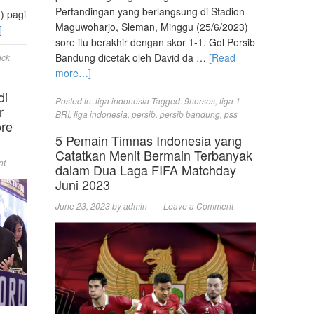
Pertandingan yang berlangsung di Stadion
) pagi
Maguwoharjo, Sleman, Minggu (25/6/2023)
]
sore itu berakhir dengan skor 1-1. Gol Persib
Bandung dicetak oleh David da …
[Read
ick
more…]
di
Posted in:
liga indonesia
Tagged:
9horses
,
liga 1
r
BRI
,
liga indonesia
,
persib
,
persib bandung
,
pss
ore
5 Pemain Timnas Indonesia yang
Catatkan Menit Bermain Terbanyak
nt
dalam Dua Laga FIFA Matchday
Juni 2023
June 23, 2023
by
admin
Leave a Comment