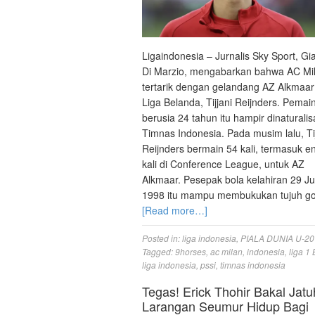
Ligaindonesia – Jurnalis Sky Sport, Gi
Di Marzio, mengabarkan bahwa AC Mi
tertarik dengan gelandang AZ Alkmaar
Liga Belanda, Tijjani Reijnders. Pemai
berusia 24 tahun itu hampir dinaturalis
Timnas Indonesia. Pada musim lalu, Tij
Reijnders bermain 54 kali, termasuk 
kali di Conference League, untuk AZ
Alkmaar. Pesepak bola kelahiran 29 Jul
1998 itu mampu membukukan tujuh g
[Read more…]
Posted in:
liga indonesia
,
PIALA DUNIA U-20
Tagged:
9horses
,
ac milan
,
indonesia
,
liga 1
liga indonesia
,
pssi
,
timnas indonesia
Tegas! Erick Thohir Bakal Jatu
Larangan Seumur Hidup Bagi