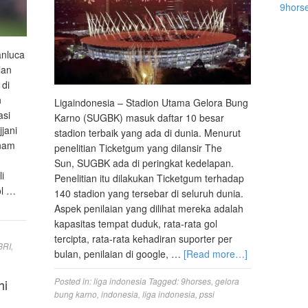
9hors
anluca
lan
 di
n
Ligaindonesia – Stadion Utama Gelora Bung
asi
Karno (SUGBK) masuk daftar 10 besar
jani
stadion terbaik yang ada di dunia. Menurut
enam
penelitian Ticketgum yang dilansir The
Sun, SUGBK ada di peringkat kedelapan.
i
Penelitian itu dilakukan Ticketgum terhadap
ol …
140 stadion yang tersebar di seluruh dunia.
Aspek penilaian yang dilihat mereka adalah
kapasitas tempat duduk, rata-rata gol
tercipta, rata-rata kehadiran suporter per
 BRI
,
bulan, penilaian di google, …
[Read more…]
Posted in:
liga indonesia
Tagged:
9horses
,
gelora
hi
bung karno
,
indonesia
,
liga indonesia
,
pssi