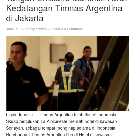
Kedatangan Timnas Argentina
di Jakarta
June 17, 2023
by
admin
Leave a Comment
Ligaindonesia – Timnas Argentina telah tiba di Indonesia.
Skuad berjulukan La Albiceleste memilih hotel di kawasan
Senayan, sebagai tempat menginap selama di Indonesia.
Rombongan Timnas Argentina tiba di Hotel di kawasan