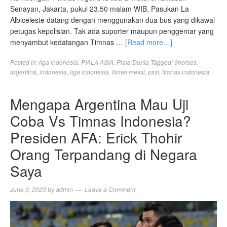
Senayan, Jakarta, pukul 23.50 malam WIB. Pasukan La
Albiceleste datang dengan menggunakan dua bus yang dikawal
petugas kepolisian. Tak ada suporter maupun penggemar yang
menyambut kedatangan Timnas …
[Read more…]
Posted in:
liga indonesia
,
PIALA ASIA
,
Piala Dunia
Tagged:
9horses
,
argentina
,
indonesia
,
liga indonesia
,
lionel messi
,
pssi
,
timnas indonesia
Mengapa Argentina Mau Uji
Coba Vs Timnas Indonesia?
Presiden AFA: Erick Thohir
Orang Terpandang di Negara
Saya
June 3, 2023
by
admin
Leave a Comment