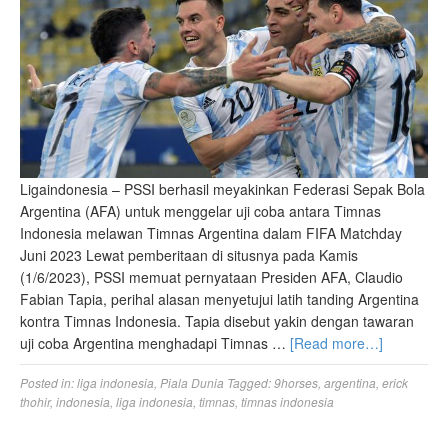
Ligaindonesia – PSSI berhasil meyakinkan Federasi Sepak Bola
Argentina (AFA) untuk menggelar uji coba antara Timnas
Indonesia melawan Timnas Argentina dalam FIFA Matchday
Juni 2023 Lewat pemberitaan di situsnya pada Kamis
(1/6/2023), PSSI memuat pernyataan Presiden AFA, Claudio
Fabian Tapia, perihal alasan menyetujui latih tanding Argentina
kontra Timnas Indonesia. Tapia disebut yakin dengan tawaran
uji coba Argentina menghadapi Timnas …
[Read more…]
Posted in:
liga indonesia
,
Piala Dunia
Tagged:
9horses
,
argentina
,
erick
thohir
,
indonesia
,
liga indonesia
,
timnas
,
timnas indonesia