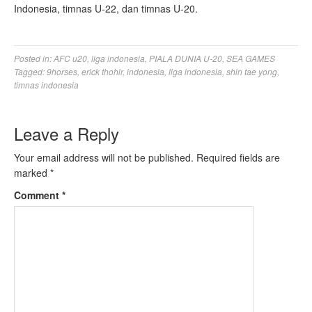
Indonesia, timnas U-22, dan timnas U-20.
Posted in:
AFC u20
,
liga indonesia
,
PIALA DUNIA U-20
,
SEA GAMES
Tagged:
9horses
,
erick thohir
,
indonesia
,
liga indonesia
,
shin tae yong
,
timnas indonesia
Leave a Reply
Your email address will not be published.
Required fields are
marked
*
Comment
*