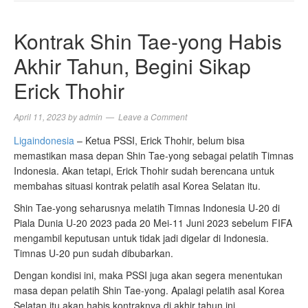
NAVIGA
Kontrak Shin Tae-yong Habis
Akhir Tahun, Begini Sikap
Erick Thohir
April 11, 2023
by
admin
Leave a Comment
Ligaindonesia
– Ketua PSSI, Erick Thohir, belum bisa
memastikan masa depan Shin Tae-yong sebagai pelatih Timnas
Indonesia. Akan tetapi, Erick Thohir sudah berencana untuk
membahas situasi kontrak pelatih asal Korea Selatan itu.
Shin Tae-yong seharusnya melatih Timnas Indonesia U-20 di
Piala Dunia U-20 2023 pada 20 Mei-11 Juni 2023 sebelum FIFA
mengambil keputusan untuk tidak jadi digelar di Indonesia.
Timnas U-20 pun sudah dibubarkan.
Dengan kondisi ini, maka PSSI juga akan segera menentukan
masa depan pelatih Shin Tae-yong. Apalagi pelatih asal Korea
Selatan itu akan habis kontraknya di akhir tahun ini.