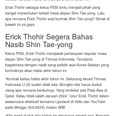
Erick Thohir sebagai ketua PSSI tentu menjadi pihak yang
sangat menentukan terkait masa depan Shin Tae-yong. Lalu,
apa rencana Erick Thohir soal kontrak Shin Tae-yong? Simak di
bawah ini ya
gays
.
Erick Thohir Segera Bahas
Nasib Shin Tae-yong
Ketua PSSI, Erick Thohir menjawab pertanyaan seputar masa
depan Shin Tae-yong di Timnas Indonesia. Terutama
bagaimana dengan nasib sang pelatih asal Korea Selatan yang
kontraknya akan habis akhir tahun ini.
“Kontrak beliau habis akhir tahun ini. Sekarang skuad Timnas
Indonesia U-20 sudah tidak ada. Mungkin kita harus duduk
ulang apa rencana berikutnya. Yang terdekat ada Piala Asia di
Qatar. Kalau tidak salah Januari 2024,” tutur Erick Thohir dalam
wawancara eksklusif bersama Liputan6 di Vidio dan YouTube
pada Minggu (9/4/2023) malam WIB.
“Kita mesti duduk dan bahas ke depannya seperti apa. Kemarin