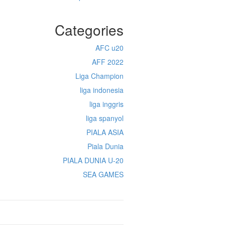
Categories
AFC u20
AFF 2022
Liga Champion
liga indonesia
liga inggris
liga spanyol
PIALA ASIA
Piala Dunia
PIALA DUNIA U-20
SEA GAMES