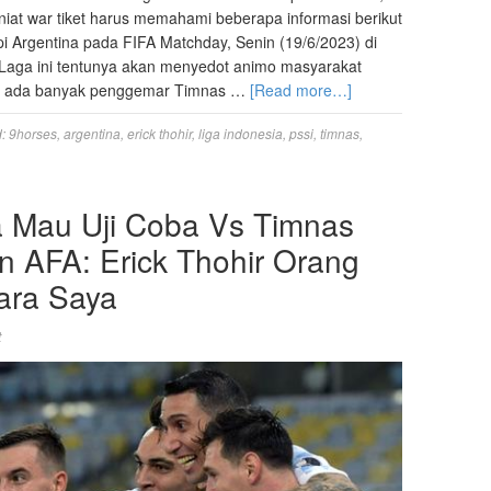
rniat war tiket harus memahami beberapa informasi berikut
i Argentina pada FIFA Matchday, Senin (19/6/2023) di
Laga ini tentunya akan menyedot animo masyarakat
kan ada banyak penggemar Timnas …
[Read more…]
d:
9horses
,
argentina
,
erick thohir
,
liga indonesia
,
pssi
,
timnas
,
 Mau Uji Coba Vs Timnas
n AFA: Erick Thohir Orang
ara Saya
t