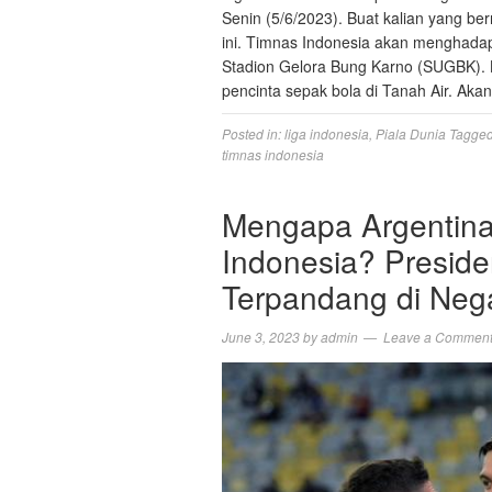
Senin (5/6/2023). Buat kalian yang be
ini. Timnas Indonesia akan menghadap
Stadion Gelora Bung Karno (SUGBK). 
pencinta sepak bola di Tanah Air. A
Posted in:
liga indonesia
,
Piala Dunia
Tagge
timnas indonesia
Mengapa Argentina
Indonesia? Preside
Terpandang di Neg
June 3, 2023
by
admin
Leave a Commen