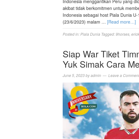
Indonesia menggantikan Peru yang dic
akibat tidak berkomitmen untuk memb
Indonesia sebagai host Piala Dunia U
(23/6/2023) malam …
[Read more…]
Posted in:
Piala Dunia
Tagged:
9horses
,
erick
Siap War Tiket Tim
Yuk Simak Cara M
June 5, 2023
by
admin
Leave a Commen