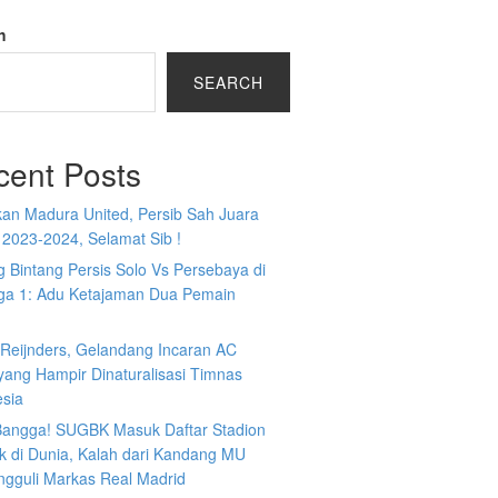
h
SEARCH
cent Posts
kan Madura United, Persib Sah Juara
 2023-2024, Selamat Sib !
 Bintang Persis Solo Vs Persebaya di
iga 1: Adu Ketajaman Dua Pemain
i Reijnders, Gelandang Incaran AC
yang Hampir Dinaturalisasi Timnas
esia
 Bangga! SUGBK Masuk Daftar Stadion
k di Dunia, Kalah dari Kandang MU
ngguli Markas Real Madrid