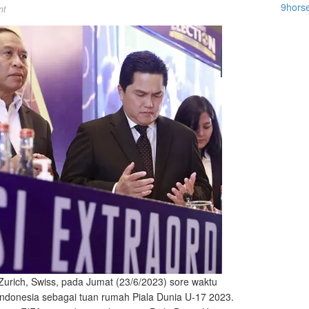
9hors
nt
Zurich, Swiss, pada Jumat (23/6/2023) sore waktu
ndonesia sebagai tuan rumah Piala Dunia U-17 2023.