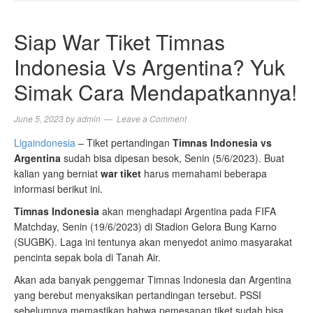
NAVIGA
Siap War Tiket Timnas
Indonesia Vs Argentina? Yuk
Simak Cara Mendapatkannya!
June 5, 2023
by
admin
Leave a Comment
Ligaindonesia
– Tiket pertandingan
Timnas Indonesia vs
Argentina
sudah bisa dipesan besok, Senin (5/6/2023). Buat
kalian yang berniat
war tiket
harus memahami beberapa
informasi berikut ini.
Timnas Indonesia
akan menghadapi Argentina pada FIFA
Matchday, Senin (19/6/2023) di Stadion Gelora Bung Karno
(SUGBK). Laga ini tentunya akan menyedot animo masyarakat
pencinta sepak bola di Tanah Air.
Akan ada banyak penggemar Timnas Indonesia dan Argentina
yang berebut menyaksikan pertandingan tersebut. PSSI
sebelumnya memastikan bahwa pemesanan tiket sudah bisa