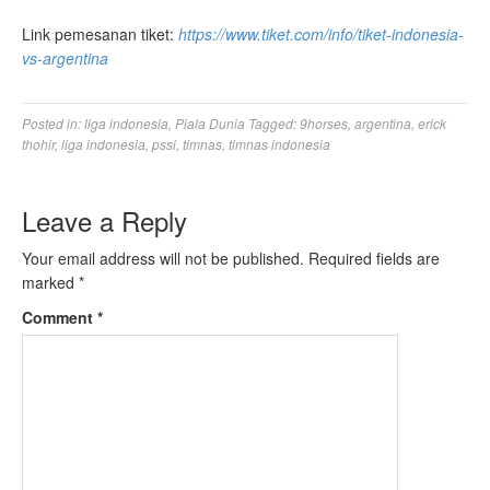
Link pemesanan tiket:
https://www.tiket.com/info/tiket-indonesia-
vs-argentina
Posted in:
liga indonesia
,
Piala Dunia
Tagged:
9horses
,
argentina
,
erick
thohir
,
liga indonesia
,
pssi
,
timnas
,
timnas indonesia
Leave a Reply
Your email address will not be published.
Required fields are
marked
*
Comment
*