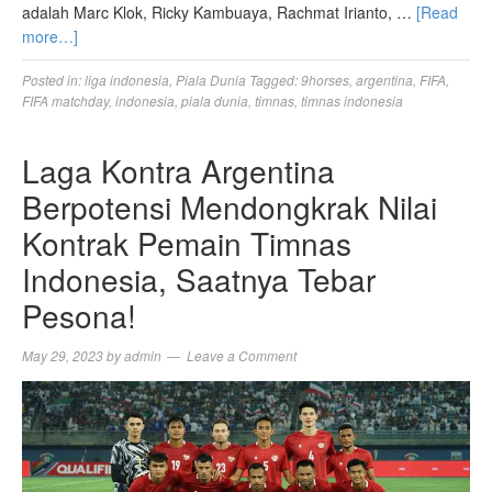
adalah Marc Klok, Ricky Kambuaya, Rachmat Irianto, …
[Read
more…]
Posted in:
liga indonesia
,
Piala Dunia
Tagged:
9horses
,
argentina
,
FIFA
,
FIFA matchday
,
indonesia
,
piala dunia
,
timnas
,
timnas indonesia
Laga Kontra Argentina
Berpotensi Mendongkrak Nilai
Kontrak Pemain Timnas
Indonesia, Saatnya Tebar
Pesona!
May 29, 2023
by
admin
Leave a Comment