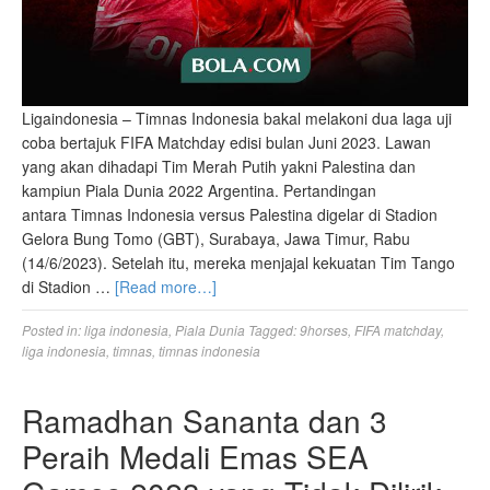
Ligaindonesia – Timnas Indonesia bakal melakoni dua laga uji
coba bertajuk FIFA Matchday edisi bulan Juni 2023. Lawan
yang akan dihadapi Tim Merah Putih yakni Palestina dan
kampiun Piala Dunia 2022 Argentina. Pertandingan
antara Timnas Indonesia versus Palestina digelar di Stadion
Gelora Bung Tomo (GBT), Surabaya, Jawa Timur, Rabu
(14/6/2023). Setelah itu, mereka menjajal kekuatan Tim Tango
di Stadion …
[Read more…]
Posted in:
liga indonesia
,
Piala Dunia
Tagged:
9horses
,
FIFA matchday
,
liga indonesia
,
timnas
,
timnas indonesia
Ramadhan Sananta dan 3
Peraih Medali Emas SEA