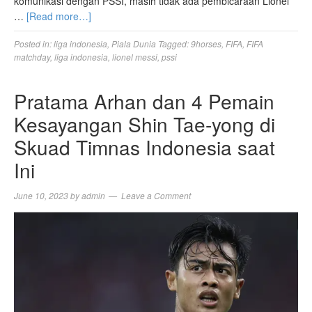
komunikasi dengan PSSI, masih tidak ada pembicaraan Lionel
…
[Read more…]
Posted in:
liga indonesia
,
Piala Dunia
Tagged:
9horses
,
FIFA
,
FIFA
matchday
,
liga indonesia
,
lionel messi
,
pssi
Pratama Arhan dan 4 Pemain
Kesayangan Shin Tae-yong di
Skuad Timnas Indonesia saat
Ini
June 10, 2023
by
admin
Leave a Comment