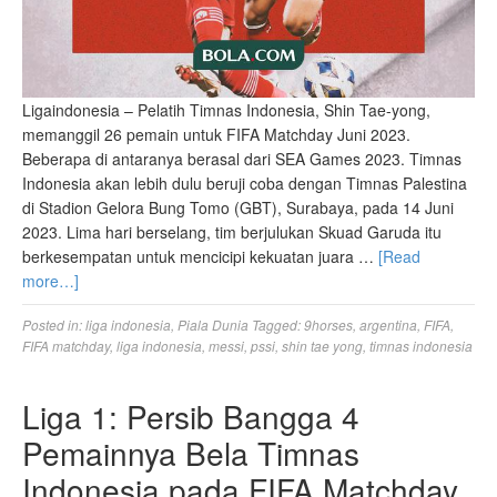
Ligaindonesia – Pelatih Timnas Indonesia, Shin Tae-yong,
memanggil 26 pemain untuk FIFA Matchday Juni 2023.
Beberapa di antaranya berasal dari SEA Games 2023. Timnas
Indonesia akan lebih dulu beruji coba dengan Timnas Palestina
di Stadion Gelora Bung Tomo (GBT), Surabaya, pada 14 Juni
2023. Lima hari berselang, tim berjulukan Skuad Garuda itu
berkesempatan untuk mencicipi kekuatan juara …
[Read
more…]
Posted in:
liga indonesia
,
Piala Dunia
Tagged:
9horses
,
argentina
,
FIFA
,
FIFA matchday
,
liga indonesia
,
messi
,
pssi
,
shin tae yong
,
timnas indonesia
Liga 1: Persib Bangga 4
Pemainnya Bela Timnas
Indonesia pada FIFA Matchday