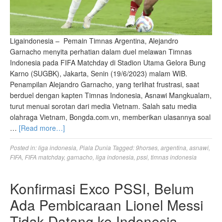
Ligaindonesia – Pemain Timnas Argentina, Alejandro
Garnacho menyita perhatian dalam duel melawan Timnas
Indonesia pada FIFA Matchday di Stadion Utama Gelora Bung
Karno (SUGBK), Jakarta, Senin (19/6/2023) malam WIB.
Penampilan Alejandro Garnacho, yang terlihat frustrasi, saat
berduel dengan kapten Timnas Indonesia, Asnawi Mangkualam,
turut menuai sorotan dari media Vietnam. Salah satu media
olahraga Vietnam, Bongda.com.vn, memberikan ulasannya soal
…
[Read more…]
Posted in:
liga indonesia
,
Piala Dunia
Tagged:
9horses
,
argentina
,
asnawi
,
FIFA
,
FIFA matchday
,
garnacho
,
liga indonesia
,
pssi
,
timnas indonesia
Konfirmasi Exco PSSI, Belum
Ada Pembicaraan Lionel Messi
Tidak Datang ke Indonesia