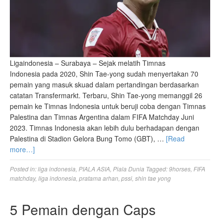
Ligaindonesia – Surabaya – Sejak melatih Timnas
Indonesia pada 2020, Shin Tae-yong sudah menyertakan 70
pemain yang masuk skuad dalam pertandingan berdasarkan
catatan Transfermarkt. Terbaru, Shin Tae-yong memanggil 26
pemain ke Timnas Indonesia untuk beruji coba dengan Timnas
Palestina dan Timnas Argentina dalam FIFA Matchday Juni
2023. Timnas Indonesia akan lebih dulu berhadapan dengan
Palestina di Stadion Gelora Bung Tomo (GBT), …
[Read
more…]
Posted in:
liga indonesia
,
PIALA ASIA
,
Piala Dunia
Tagged:
9horses
,
FIFA
matchday
,
liga indonesia
,
pratama arhan
,
pssi
,
shin tae yong
5 Pemain dengan Caps