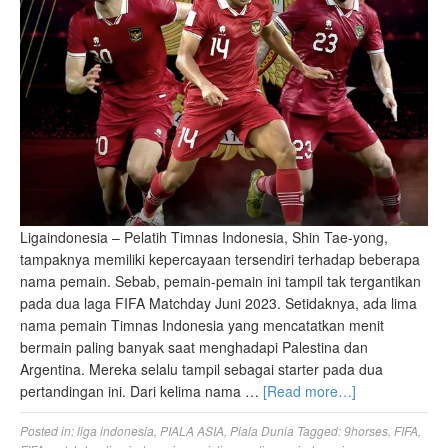
Ligaindonesia – Pelatih Timnas Indonesia, Shin Tae-yong,
tampaknya memiliki kepercayaan tersendiri terhadap beberapa
nama pemain. Sebab, pemain-pemain ini tampil tak tergantikan
pada dua laga FIFA Matchday Juni 2023. Setidaknya, ada lima
nama pemain Timnas Indonesia yang mencatatkan menit
bermain paling banyak saat menghadapi Palestina dan
Argentina. Mereka selalu tampil sebagai starter pada dua
pertandingan ini. Dari kelima nama …
[Read more…]
Posted in:
liga indonesia
,
PIALA ASIA
,
Piala Dunia
Tagged:
9horses
,
FIFA
,