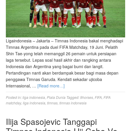
Ligaindonesia – Jakarta – Timnas Indonesia bakal menghadapi
Timnas Argentina pada duel FIFA Matchday, 19 Juni. Pelatih
Shin Tae-yong telah memanggil 26 pemain untuk persiapan
laga tersebut. Lepas soal hasil akhir dan rangking antara
Indonesia dan Argentina yang bagai bumi dan langit.
Pertandingan nanti akan berdampak besar bagi masa depan
penggawa Timnas Garuda. Kendati sekadar ujicoba
Internasional, …
[Read more…]
Posted in:
liga indonesia
,
Piala Dunia
Tagged:
9horses
,
FIFA
,
FIFA
matchday
,
liga indonesia
,
timnas
,
timnas indonesia
Ilija Spasojevic Tanggapi