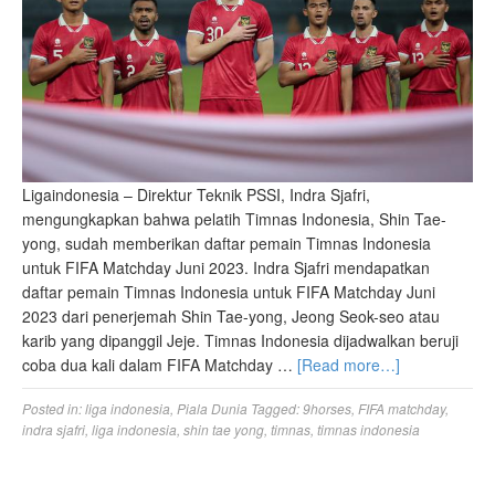
Ligaindonesia – Direktur Teknik PSSI, Indra Sjafri,
mengungkapkan bahwa pelatih Timnas Indonesia, Shin Tae-
yong, sudah memberikan daftar pemain Timnas Indonesia
untuk FIFA Matchday Juni 2023. Indra Sjafri mendapatkan
daftar pemain Timnas Indonesia untuk FIFA Matchday Juni
2023 dari penerjemah Shin Tae-yong, Jeong Seok-seo atau
karib yang dipanggil Jeje. Timnas Indonesia dijadwalkan beruji
coba dua kali dalam FIFA Matchday …
[Read more…]
Posted in:
liga indonesia
,
Piala Dunia
Tagged:
9horses
,
FIFA matchday
,
indra sjafri
,
liga indonesia
,
shin tae yong
,
timnas
,
timnas indonesia