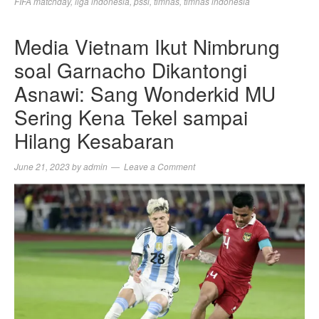
FIFA matchday
,
liga indonesia
,
pssi
,
timnas
,
timnas indonesia
Media Vietnam Ikut Nimbrung
soal Garnacho Dikantongi
Asnawi: Sang Wonderkid MU
Sering Kena Tekel sampai
Hilang Kesabaran
June 21, 2023
by
admin
Leave a Comment