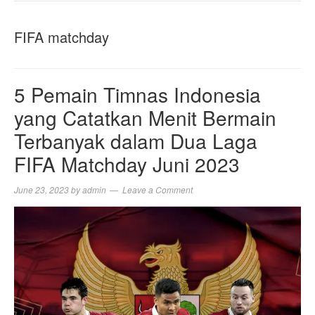
NAVIGA
FIFA matchday
5 Pemain Timnas Indonesia
yang Catatkan Menit Bermain
Terbanyak dalam Dua Laga
FIFA Matchday Juni 2023
June 23, 2023
by
admin
Leave a Comment