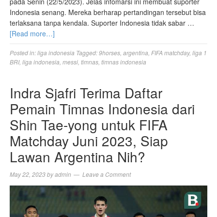
pada Senin (22/5/2023). Jelas infomarsi ini membuat suporter
Indonesia senang. Mereka berharap pertandingan tersebut bisa
terlaksana tanpa kendala. Suporter Indonesia tidak sabar …
[Read more…]
Posted in:
liga indonesia
Tagged:
9horses
,
argentina
,
FIFA matchday
,
liga 1
BRI
,
liga indonesia
,
messi
,
timnas
,
timnas indonesia
Indra Sjafri Terima Daftar
Pemain Timnas Indonesia dari
Shin Tae-yong untuk FIFA
Matchday Juni 2023, Siap
Lawan Argentina Nih?
May 22, 2023
by
admin
Leave a Comment