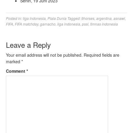
Senin, 19 Juni 2023
Posted in:
liga indonesia
,
Piala Dunia
Tagged:
9horses
,
argentina
,
asnawi
,
FIFA
,
FIFA matchday
,
garnacho
,
liga indonesia
,
pssi
,
timnas indonesia
Leave a Reply
Your email address will not be published.
Required fields are
marked
*
Comment
*