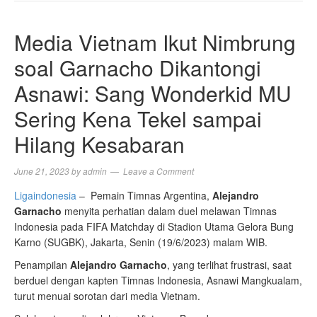
NAVIGA
Media Vietnam Ikut Nimbrung
soal Garnacho Dikantongi
Asnawi: Sang Wonderkid MU
Sering Kena Tekel sampai
Hilang Kesabaran
June 21, 2023
by
admin
Leave a Comment
Ligaindonesia
– Pemain Timnas Argentina,
Alejandro
Garnacho
menyita perhatian dalam duel melawan Timnas
Indonesia pada FIFA Matchday di Stadion Utama Gelora Bung
Karno (SUGBK), Jakarta, Senin (19/6/2023) malam WIB.
Penampilan
Alejandro Garnacho
, yang terlihat frustrasi, saat
berduel dengan kapten Timnas Indonesia, Asnawi Mangkualam,
turut menuai sorotan dari media Vietnam.