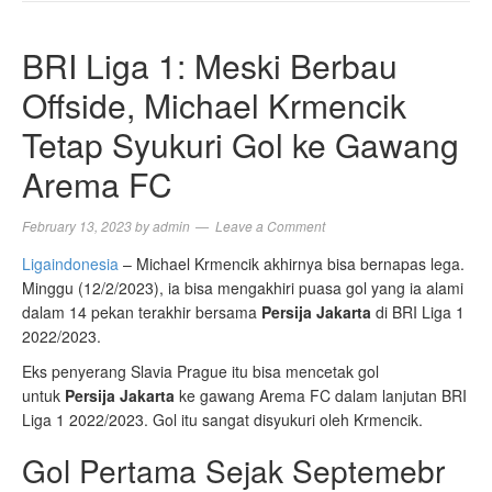
NAVIGA
BRI Liga 1: Meski Berbau
Offside, Michael Krmencik
Tetap Syukuri Gol ke Gawang
Arema FC
February 13, 2023
by
admin
Leave a Comment
Ligaindonesia
– Michael Krmencik akhirnya bisa bernapas lega.
Minggu (12/2/2023), ia bisa mengakhiri puasa gol yang ia alami
dalam 14 pekan terakhir bersama
Persija Jakarta
di BRI Liga 1
2022/2023.
Eks penyerang Slavia Prague itu bisa mencetak gol
untuk
Persija Jakarta
ke gawang Arema FC dalam lanjutan BRI
Liga 1 2022/2023. Gol itu sangat disyukuri oleh Krmencik.
Gol Pertama Sejak Septemebr