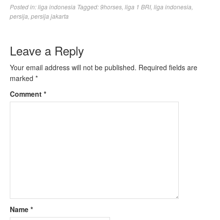
Posted in:
liga indonesia
Tagged:
9horses
,
liga 1 BRI
,
liga indonesia
,
persija
,
persija jakarta
Leave a Reply
Your email address will not be published.
Required fields are
marked
*
Comment
*
Name
*