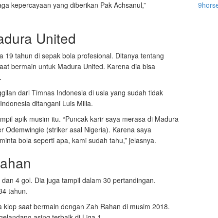
aga kepercayaan yang diberikan Pak Achsanul,”
9hors
adura United
a 19 tahun di sepak bola profesional. Ditanya tentang
aat bermain untuk Madura United. Karena dia bisa
.
lan dari Timnas Indonesia di usia yang sudah tidak
Indonesia ditangani Luis Milla.
pil apik musim itu. “Puncak karir saya merasa di Madura
er Odemwingie (striker asal Nigeria). Karena saya
inta bola seperti apa, kami sudah tahu,” jelasnya.
Rahan
dan 4 gol. Dia juga tampil dalam 30 pertandingan.
34 tahun.
asa klop saat bermain dengan Zah Rahan di musim 2018.
elandang asing terbaik di Liga 1.