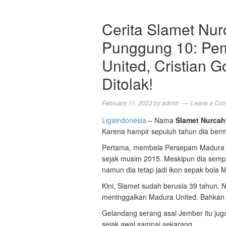
Cerita Slamet Nu
Punggung 10: Pe
United, Cristian G
Ditolak!
February 11, 2023
by
admin
Leave a Co
Ligaindonesia
– Nama
Slamet Nurca
Karena hampir sepuluh tahun dia berm
Pertama, membela Persepam Madura m
sejak musim 2015. Meskipun dia semp
namun dia tetap jadi ikon sepak bola 
Kini, Slamet sudah berusia 39 tahun. 
meninggalkan Madura United. Bahkan s
Gelandang serang asal Jember itu ju
sejak awal sampai sekarang.