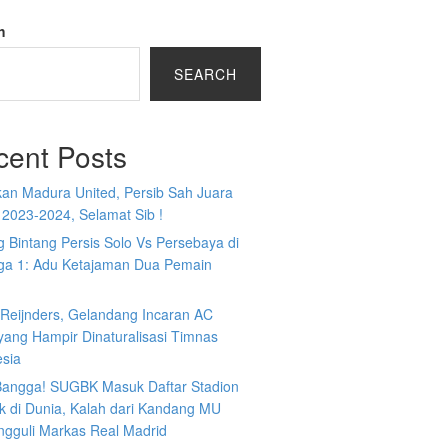
h
SEARCH
cent Posts
kan Madura United, Persib Sah Juara
 2023-2024, Selamat Sib !
 Bintang Persis Solo Vs Persebaya di
iga 1: Adu Ketajaman Dua Pemain
i Reijnders, Gelandang Incaran AC
yang Hampir Dinaturalisasi Timnas
esia
 Bangga! SUGBK Masuk Daftar Stadion
k di Dunia, Kalah dari Kandang MU
ngguli Markas Real Madrid