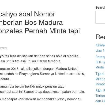
Searc
rcahyo soal Nomor
mberian Bos Madura
onzales Pernah Minta tapi
Re
Kalah
mment
Liga 1
hyo
tak bisa dipisahkan dengan sepak bola di Madura.
Perang
ain untuk tim asal Pulau Garam tersebut.
BRI L
Muda
usim 2013, lalu dilanjutkan dengan Madura United
at pindah ke Bhayangkara Surabaya United musim 2015,
Tijjan
Madura.
Milan 
Indon
Namun dia belum berfikir untuk pensiun atau
Bikin
ampai saat ini Slamet tetap dapat kesempatan bermain.
Terbai
ga mendapat keistimewan mengenakan jersey nomor 10
dan U