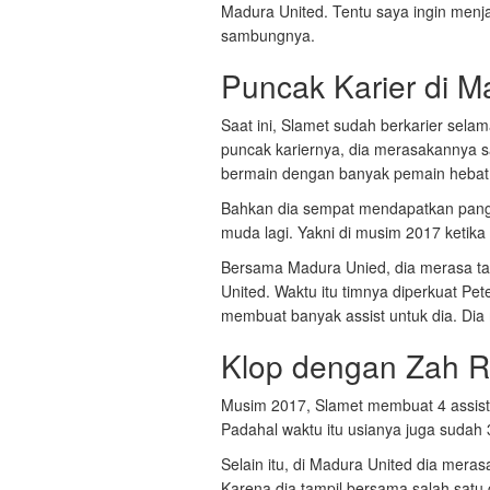
Madura United. Tentu saya ingin menj
sambungnya.
Puncak Karier di M
Saat ini, Slamet sudah berkarier selam
puncak kariernya, dia merasakannya s
bermain dengan banyak pemain hebat
Bahkan dia sempat mendapatkan panggi
muda lagi. Yakni di musim 2017 ketika 
Bersama Madura Unied, dia merasa tam
United. Waktu itu timnya diperkuat Pet
membuat banyak assist untuk dia. Dia m
Klop dengan Zah 
Musim 2017, Slamet membuat 4 assist 
Padahal waktu itu usianya juga sudah 
Selain itu, di Madura United dia mer
Karena dia tampil bersama salah satu g