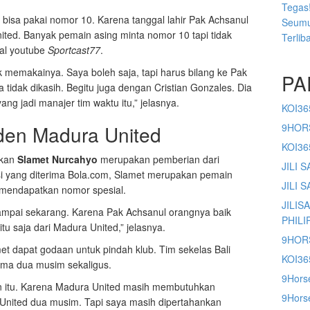
Tegas!
bisa pakai nomor 10. Karena tanggal lahir Pak Achsanul
Seumu
ited. Banyak pemain asing minta nomor 10 tapi tidak
Terlib
al youtube
Sportcast77
.
 memakainya. Saya boleh saja, tapi harus bilang ke Pak
PA
a tidak dikasih. Begitu juga dengan Cristian Gonzales. Dia
ng jadi manajer tim waktu itu,” jelasnya.
KOI36
iden Madura United
9HOR
KOI3
akan
Slamet Nurcahyo
merupakan pemberian dari
JILI 
si yang diterima Bola.com, Slamet merupakan pemain
JILI 
a mendapatkan nomor spesial.
JILIS
ampai sekarang. Karena Pak Achsanul orangnya baik
PHILI
tu saja dari Madura United,” jelasnya.
9HOR
et dapat godaan untuk pindah klub. Tim sekelas Bali
KOI36
ama dua musim sekaligus.
9Hors
n itu. Karena Madura United masih membutuhkan
9Horse
i United dua musim. Tapi saya masih dipertahankan