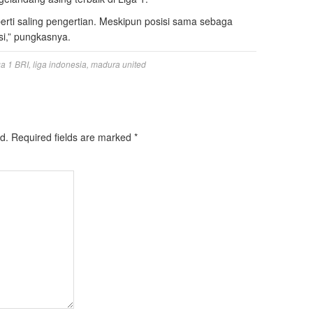
ti saling pengertian. Meskipun posisi sama sebaga
si,” pungkasnya.
ga 1 BRI
,
liga indonesia
,
madura united
d.
Required fields are marked
*