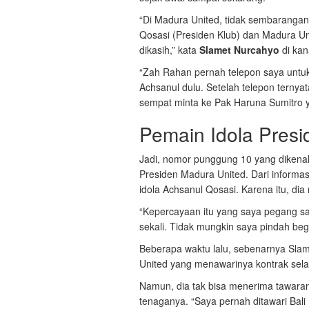
“Di Madura United, tidak sembarangan 
Qosasi (Presiden Klub) dan Madura Un
dikasih,” kata
Slamet Nurcahyo
di kan
“Zah Rahan pernah telepon saya untuk
Achsanul dulu. Setelah telepon ternyat
sempat minta ke Pak Haruna Sumitro ya
Pemain Idola Pres
Jadi, nomor punggung 10 yang diken
Presiden Madura United. Dari informa
idola Achsanul Qosasi. Karena itu, di
“Kepercayaan itu yang saya pegang s
sekali. Tidak mungkin saya pindah begi
Beberapa waktu lalu, sebenarnya Slam
United yang menawarinya kontrak sel
Namun, dia tak bisa menerima tawara
tenaganya. “Saya pernah ditawari Bal