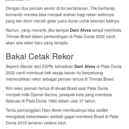
Dengan dua pemain senior di lini pertahanan, Tite berharap
komando mereka bisa menjadi arahan bagi rekan setimnya
yang lain demi meraih gelar juara dunia untuk keenam kalinya.
Namun, yang menarik, jika sampai
Dani Alves
tampil membela
Timnas Brasil dalam pertandingan di Piala Dunia 2022 nanti,
akan ada rekor baru yang tercipta.
Bakal Cetak Rekor
Seperti dilansir dari
ESPN
, kehadiran
Dani Alves
di Piala Dunia
2022 nanti membuat bek sayap kanan itu berpeluang
memecahkan rekor sebagai pemain tertua di Timnas Brasil.
Kini rekor pemain tertua di skuad Brasil saat Piala Dunia
menjadi milik Djamal Santos, pesepak bola yang membela
Selecao di Piala Dunia 1966 dalam usia 37 tahun.
Tentu pemanggilan Dani Alves membuatnya bisa sedikit
mengobati kekecewaan setelah gagal membela Brasil di Piala
Dunia 2018 lantaran cedera lutut.