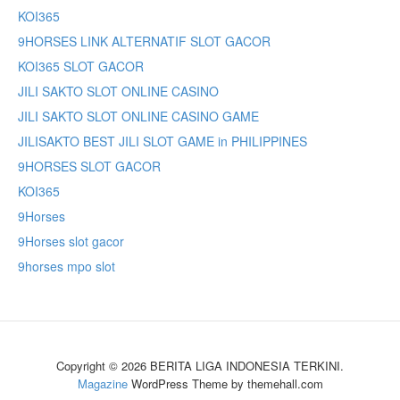
KOI365
9HORSES LINK ALTERNATIF SLOT GACOR
KOI365 SLOT GACOR
JILI SAKTO SLOT ONLINE CASINO
JILI SAKTO SLOT ONLINE CASINO GAME
JILISAKTO BEST JILI SLOT GAME in PHILIPPINES
9HORSES SLOT GACOR
KOI365
9Horses
9Horses slot gacor
9horses mpo slot
Copyright © 2026 BERITA LIGA INDONESIA TERKINI.
Magazine
WordPress Theme by themehall.com