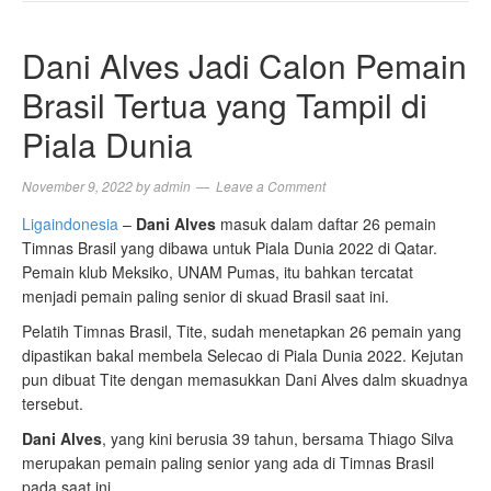
NAVIGA
Dani Alves Jadi Calon Pemain
Brasil Tertua yang Tampil di
Piala Dunia
November 9, 2022
by
admin
Leave a Comment
Ligaindonesia
–
Dani Alves
masuk dalam daftar 26 pemain
Timnas Brasil yang dibawa untuk Piala Dunia 2022 di Qatar.
Pemain klub Meksiko, UNAM Pumas, itu bahkan tercatat
menjadi pemain paling senior di skuad Brasil saat ini.
Pelatih Timnas Brasil, Tite, sudah menetapkan 26 pemain yang
dipastikan bakal membela Selecao di Piala Dunia 2022. Kejutan
pun dibuat Tite dengan memasukkan Dani Alves dalm skuadnya
tersebut.
Dani Alves
, yang kini berusia 39 tahun, bersama Thiago Silva
merupakan pemain paling senior yang ada di Timnas Brasil
pada saat ini.