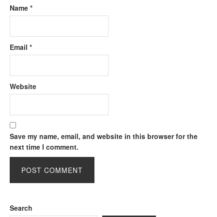
Name
*
Email
*
Website
Save my name, email, and website in this browser for the
next time I comment.
Search