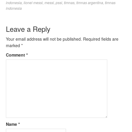
indonesia
,
lionel messi
,
messi
,
pssi
,
timnas
,
timnas argentina
,
timnas
indonesia
Leave a Reply
Your email address will not be published.
Required fields are
marked
*
Comment
*
Name
*