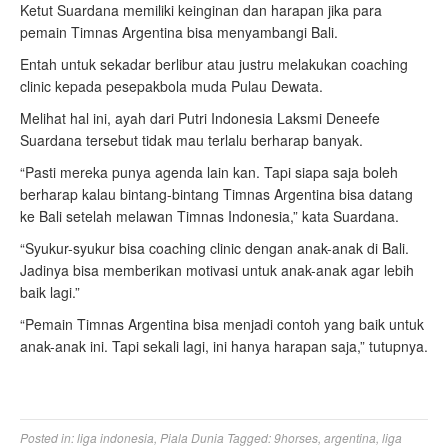
Ketut Suardana memiliki keinginan dan harapan jika para
pemain Timnas Argentina bisa menyambangi Bali.
Entah untuk sekadar berlibur atau justru melakukan coaching
clinic kepada pesepakbola muda Pulau Dewata.
Melihat hal ini, ayah dari Putri Indonesia Laksmi Deneefe
Suardana tersebut tidak mau terlalu berharap banyak.
“Pasti mereka punya agenda lain kan. Tapi siapa saja boleh
berharap kalau bintang-bintang Timnas Argentina bisa datang
ke Bali setelah melawan Timnas Indonesia,” kata Suardana.
“Syukur-syukur bisa coaching clinic dengan anak-anak di Bali.
Jadinya bisa memberikan motivasi untuk anak-anak agar lebih
baik lagi.”
“Pemain Timnas Argentina bisa menjadi contoh yang baik untuk
anak-anak ini. Tapi sekali lagi, ini hanya harapan saja,” tutupnya.
Posted in:
liga indonesia
,
Piala Dunia
Tagged:
9horses
,
argentina
,
liga