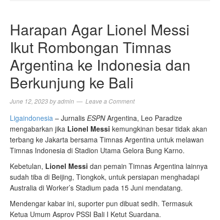
NAVIGA
Harapan Agar Lionel Messi
Ikut Rombongan Timnas
Argentina ke Indonesia dan
Berkunjung ke Bali
June 12, 2023
by
admin
Leave a Comment
Ligaindonesia
– Jurnalis
ESPN
Argentina, Leo Paradize
mengabarkan jika
Lionel Messi
kemungkinan besar tidak akan
terbang ke Jakarta bersama Timnas Argentina untuk melawan
Timnas Indonesia di Stadion Utama Gelora Bung Karno.
Kebetulan,
Lionel Messi
dan pemain Timnas Argentina lainnya
sudah tiba di Beijing, Tiongkok, untuk persiapan menghadapi
Australia di Worker’s Stadium pada 15 Juni mendatang.
Mendengar kabar ini, suporter pun dibuat sedih. Termasuk
Ketua Umum Asprov PSSI Bali I Ketut Suardana.