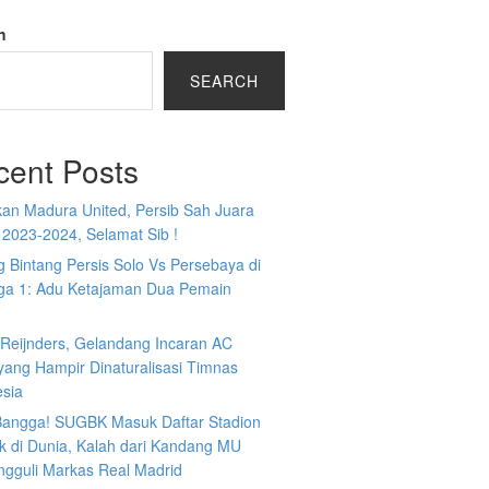
h
SEARCH
cent Posts
kan Madura United, Persib Sah Juara
 2023-2024, Selamat Sib !
 Bintang Persis Solo Vs Persebaya di
iga 1: Adu Ketajaman Dua Pemain
i Reijnders, Gelandang Incaran AC
yang Hampir Dinaturalisasi Timnas
esia
 Bangga! SUGBK Masuk Daftar Stadion
k di Dunia, Kalah dari Kandang MU
ngguli Markas Real Madrid