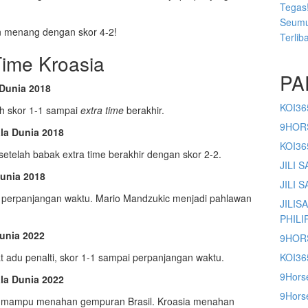
Tegas!
Seumu
 menang dengan skor 4-2!
Terlib
Time Kroasia
PA
 Dunia 2018
KOI36
ah skor 1-1 sampai
extra time
berakhir.
9HOR
ala Dunia 2018
KOI3
setelah babak extra time berakhir dengan skor 2-2.
JILI 
Dunia 2018
JILI 
t perpanjangan waktu. Mario Mandzukic menjadi pahlawan
JILIS
PHILI
Dunia 2022
9HOR
 adu penalti, skor 1-1 sampai perpanjangan waktu.
KOI36
9Hors
ala Dunia 2022
9Horse
ka mampu menahan gempuran Brasil. Kroasia menahan