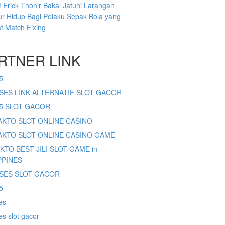
 Erick Thohir Bakal Jatuhi Larangan
r Hidup Bagi Pelaku Sepak Bola yang
at Match Fixing
RTNER LINK
5
SES LINK ALTERNATIF SLOT GACOR
65 SLOT GACOR
SAKTO SLOT ONLINE CASINO
SAKTO SLOT ONLINE CASINO GAME
AKTO BEST JILI SLOT GAME in
PPINES
SES SLOT GACOR
5
es
s slot gacor