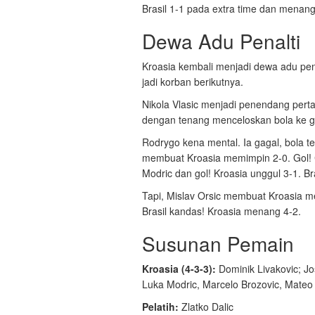
Brasil 1-1 pada extra time dan menang
Dewa Adu Penalti
Kroasia kembali menjadi dewa adu pena
jadi korban berikutnya.
Nikola Vlasic menjadi penendang pert
dengan tenang menceloskan bola ke g
Rodrygo kena mental. Ia gagal, bola t
membuat Kroasia memimpin 2-0. Gol! C
Modric dan gol! Kroasia unggul 3-1. B
Tapi, Mislav Orsic membuat Kroasia m
Brasil kandas! Kroasia menang 4-2.
Susunan Pemain
Kroasia (4-3-3):
Dominik Livakovic; Jo
Luka Modric, Marcelo Brozovic, Mateo K
Pelatih:
Zlatko Dalic