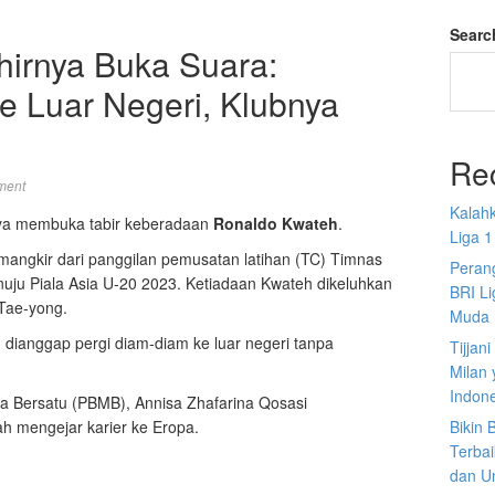
Searc
hirnya Buka Suara:
e Luar Negeri, Klubnya
Re
ment
Kalah
ya membuka tabir keberadaan
Ronaldo Kwateh
.
Liga 1
 mangkir dari panggilan pemusatan latihan (TC) Timnas
Perang
uju Piala Asia U-20 2023. Ketiadaan Kwateh dikeluhkan
BRI L
 Tae-yong.
Muda
 dianggap pergi diam-diam ke luar negeri tanpa
Tijjan
Milan 
Indon
a Bersatu (PBMB), Annisa Zhafarina Qosasi
h mengejar karier ke Eropa.
Bikin
Terbai
dan U