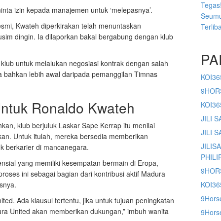
Tegas!
nta izin kepada manajemen untuk ‘melepasnya’.
Seumu
mi, Kwateh diperkirakan telah menuntaskan
Terlib
sim dingin. Ia dilaporkan bakal bergabung dengan klub
PA
klub untuk melalukan negosiasi kontrak dengan salah
ya bahkan lebih awal daripada pemanggilan Timnas
KOI36
9HOR
ntuk Ronaldo Kwateh
KOI3
JILI 
an, klub berjuluk Laskar Sape Kerrap itu menilai
JILI 
kan. Untuk itulah, mereka bersedia memberikan
JILIS
 berkarier di mancanegara.
PHILI
nsial yang memiliki kesempatan bermain di Eropa,
9HOR
oses ini sebagai bagian dari kontribusi aktif Madura
asnya.
KOI36
9Hors
ited. Ada klausul tertentu, jika untuk tujuan peningkatan
ra United akan memberikan dukungan,” imbuh wanita
9Horse