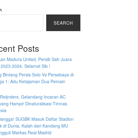
h
SEARCH
cent Posts
kan Madura United, Persib Sah Juara
 2023-2024, Selamat Sib !
 Bintang Persis Solo Vs Persebaya di
iga 1: Adu Ketajaman Dua Pemain
i Reijnders, Gelandang Incaran AC
yang Hampir Dinaturalisasi Timnas
esia
 Bangga! SUGBK Masuk Daftar Stadion
k di Dunia, Kalah dari Kandang MU
ngguli Markas Real Madrid