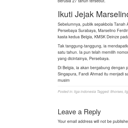
berusia 27 tahun tersebut.
Ikuti Jejak Marseli
Sebelumnya, publik sepakbola Tanah 
Persebaya Surabaya, Marselino Ferdina
kasta kedua Belgia, KMSK Deinze pada
Tak tanggung-tanggung, ia mendapatk
satu tahun. Ia pun telah memilih nomo
yang dicintainya, Persebaya.
Di Belgia, ia akan bergabung dengan p
Singapura, Fandi Ahmad itu menjadi sa
musim
Posted in:
liga indonesia
Tagged:
9horses
,
li
Leave a Reply
Your email address will not be publishe