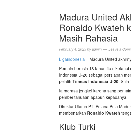
Madura United Ak
Ronaldo Kwateh k
Masih Rahasia
February 4, 2023
by
admin
Leave a Com
Ligaindonesia
– Madura United akhirn
Pemain berusia 18 tahun itu diketahui
Indonesia U-20 sebagai persiapan men
pelatih
Timnas Indonesia U-20
, Shin
Ia merasa jengkel karena sang pemain
pemberitahuaan apapun kepadanya.
Direktur Utama PT. Polana Bola Madur
membenarkan
Ronaldo Kwateh
tenga
Klub Turki