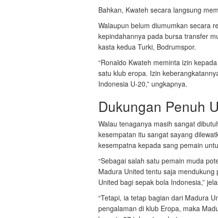
Bahkan, Kwateh secara langsung memi
Walaupun belum diumumkan secara res
kepindahannya pada bursa transfer mu
kasta kedua Turki, Bodrumspor.
“Ronaldo Kwateh meminta izin kepada 
satu klub eropa. Izin keberangkatann
Indonesia U-20,” ungkapnya.
Dukungan Penuh U
Walau tenaganya masih sangat dibutuhk
kesempatan itu sangat sayang dilewat
kesempatna kepada sang pemain untuk
“Sebagai salah satu pemain muda pote
Madura United tentu saja mendukung pr
United bagi sepak bola Indonesia,” jel
“Tetapi, ia tetap bagian dari Madura Un
pengalaman di klub Eropa, maka Madu