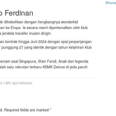
9hors
no Ferdinan
Air dihebohkan dengan hengkangnya wonderkid
n ke Eropa. Ia secara resmi diperkenalkan oleh klub
 jendela transfer musim dingin.
an kontrak hingga Juni 2024 dengan opsi perpanjangan
r punggung 27 yang identik dengan tahun kelahiran klub
emain asal Singapura, Ilhan Fandi. Anak dari legenda
lah satu rekrutan terbaru KSMK Deinze di jeda paruh
ga 1 BRI
,
liga indonesia
d.
Required fields are marked
*