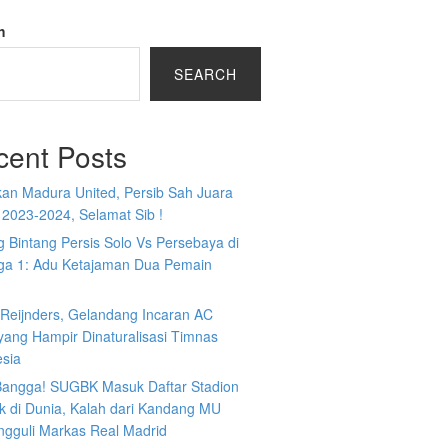
h
SEARCH
cent Posts
kan Madura United, Persib Sah Juara
 2023-2024, Selamat Sib !
 Bintang Persis Solo Vs Persebaya di
iga 1: Adu Ketajaman Dua Pemain
i Reijnders, Gelandang Incaran AC
yang Hampir Dinaturalisasi Timnas
esia
 Bangga! SUGBK Masuk Daftar Stadion
k di Dunia, Kalah dari Kandang MU
ngguli Markas Real Madrid