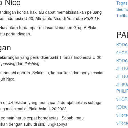
o Nico
Tegas!
Seumu
tandingan kontra Irak lalu dapat memaksimalkan peluang
Terlib
nas Indonesia U-20, Alfriyanto Nico di YouTube
PSSI TV
.
Nusantara terdampar di dasar klasemen Grup A Piala
PA
atu pertandingan.
gan
KOI36
9HOR
kurangan yang perlu diperbaiki Timnas Indonesia U-20
KOI3
a
passing
dan
finishing
.
JILI 
mbenahi operan. Selain itu, komunikasi dan penyelesaian
JILI 
buh Nico.
JILIS
PHILI
9HOR
 di Uzbekistan yang mencapai 2 derajat celcius sebagai
KOI36
g maksimal di Piala Asia U-20 2023.
9Hors
pemain harus cepat beradaptasi. Sebab, mau
9Horse
kan dengan suhu di sini,” ungkapnya.