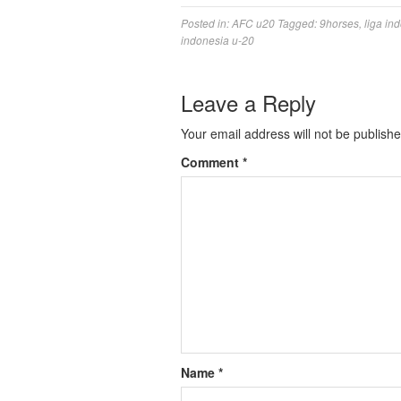
Posted in:
AFC u20
Tagged:
9horses
,
liga in
indonesia u-20
Leave a Reply
Your email address will not be publishe
Comment
*
Name
*