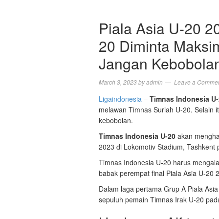
Piala Asia U-20 2
20 Diminta Maksi
Jangan Kebobolan
March 3, 2023
by
admin
Leave a Comme
Ligaindonesia
–
Timnas Indonesia U
melawan Timnas Suriah U-20. Selain it
kebobolan.
Timnas Indonesia U-20
akan menghad
2023 di Lokomotiv Stadium, Tashkent 
Timnas Indonesia U-20 harus mengala
babak perempat final Piala Asia U-20 
Dalam laga pertama Grup A Piala Asi
sepuluh pemain Timnas Irak U-20 pad