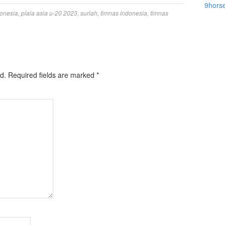
9hors
donesia
,
piala asia u-20 2023
,
suriah
,
timnas indonesia
,
timnas
d.
Required fields are marked
*