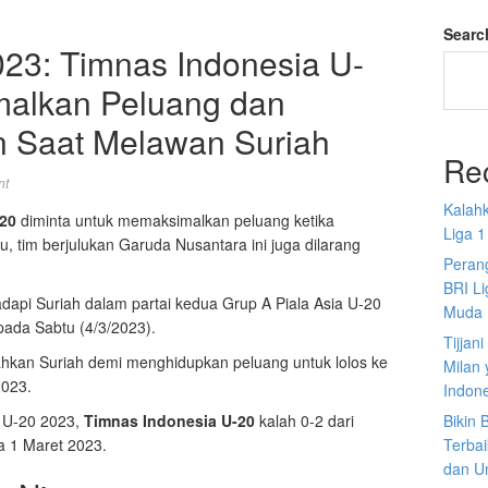
Searc
023: Timnas Indonesia U-
malkan Peluang dan
 Saat Melawan Suriah
Re
nt
Kalah
-20
diminta untuk memaksimalkan peluang ketika
Liga 1
u, tim berjulukan Garuda Nusantara ini juga dilarang
Perang
BRI L
api Suriah dalam partai kedua Grup A Piala Asia U-20
Muda
pada Sabtu (4/3/2023).
Tijjan
hkan Suriah demi menghidupkan peluang untuk lolos ke
Milan 
2023.
Indon
a U-20 2023,
Timnas Indonesia U-20
kalah 0-2 dari
Bikin
a 1 Maret 2023.
Terbai
dan U