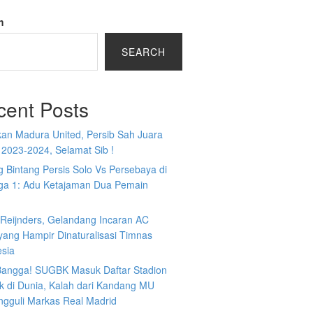
h
SEARCH
cent Posts
kan Madura United, Persib Sah Juara
 2023-2024, Selamat Sib !
 Bintang Persis Solo Vs Persebaya di
iga 1: Adu Ketajaman Dua Pemain
i Reijnders, Gelandang Incaran AC
yang Hampir Dinaturalisasi Timnas
esia
 Bangga! SUGBK Masuk Daftar Stadion
k di Dunia, Kalah dari Kandang MU
ngguli Markas Real Madrid