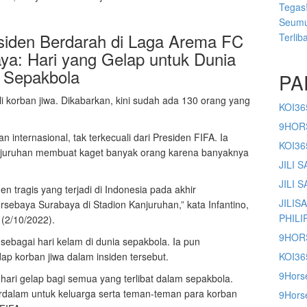
Tegas!
Seumu
nsiden Berdarah di Laga Arema FC
Terlib
ya: Hari yang Gelap untuk Dunia
Sepakbola
PA
i korban jiwa. Dikabarkan, kini sudah ada 130 orang yang
KOI36
9HOR
n internasional, tak terkecuali dari Presiden FIFA. Ia
KOI3
njuruhan membuat kaget banyak orang karena banyaknya
JILI 
JILI 
en tragis yang terjadi di Indonesia pada akhir
JILIS
sebaya Surabaya di Stadion Kanjuruhan,” kata Infantino,
PHILI
 (2/10/2022).
9HOR
sebagai hari kelam di dunia sepakbola. Ia pun
 korban jiwa dalam insiden tersebut.
KOI36
9Hors
-hari gelap bagi semua yang terlibat dalam sepakbola.
dalam untuk keluarga serta teman-teman para korban
9Horse