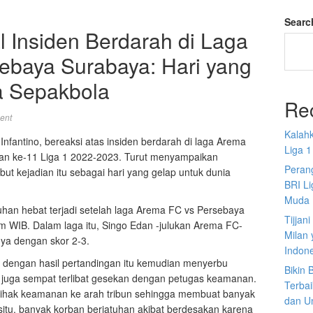
Searc
l Insiden Berdarah di Laga
ebaya Surabaya: Hari yang
a Sepakbola
Re
ent
Kalah
Infantino, bereaksi atas insiden berdarah di laga Arema
Liga 1
an ke-11 Liga 1 2022-2023. Turut menyampaikan
Perang
ut kejadian itu sebagai hari yang gelap untuk dunia
BRI L
Muda
uhan hebat terjadi setelah laga Arema FC vs Persebaya
Tijjan
 WIB. Dalam laga itu, Singo Edan -julukan Arema FC-
Milan 
ya dengan skor 2-3.
Indon
a dengan hasil pertandingan itu kemudian menyerbu
Bikin
 juga sempat terlibat gesekan dengan petugas keamanan.
Terbai
pihak keamanan ke arah tribun sehingga membuat banyak
dan U
situ, banyak korban berjatuhan akibat berdesakan karena