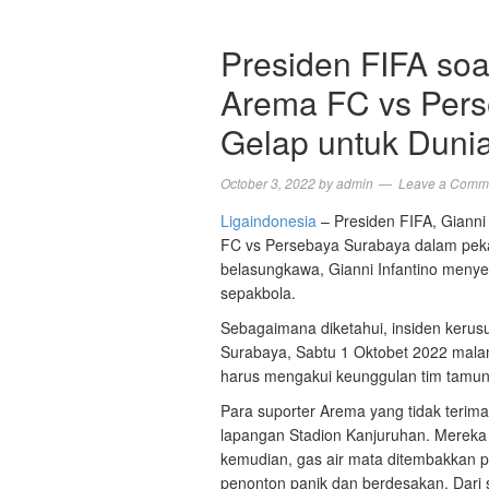
Presiden FIFA soa
Arema FC vs Pers
Gelap untuk Duni
October 3, 2022
by
admin
Leave a Comm
Ligaindonesia
– Presiden FIFA, Gianni 
FC vs Persebaya Surabaya dalam pek
belasungkawa, Gianni Infantino menyeb
sepakbola.
Sebagaimana diketahui, insiden kerus
Surabaya, Sabtu 1 Oktobet 2022 malam
harus mengakui keunggulan tim tamun
Para suporter Arema yang tidak terim
lapangan Stadion Kanjuruhan. Mereka
kemudian, gas air mata ditembakkan 
penonton panik dan berdesakan. Dari 