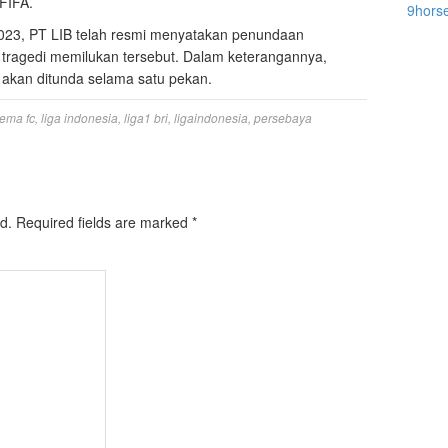
 FIFA.
9hors
2023, PT LIB telah resmi menyatakan penundaan
i tragedi memilukan tersebut. Dalam keterangannya,
, akan ditunda selama satu pekan.
ema fc
,
liga indonesia
,
liga1 bri
,
ligaindonesia
,
persebaya
d.
Required fields are marked
*