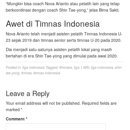
“Mungkin bisa coach Nova Arianto atau pelatih lain yang tetap
berkoordinasi dengan coach Shin Tae-yong,” jelas Bima Sakti.
Awet di Timnas Indonesia
Nova Arianto telah menjadi asisten pelatih Timnas Indonesia U-
23 sejak 2019 dan timnas senior serta timnas U-20 pada 2020.
Dia menjadi satu-satunya asisten pelatih lokal yang masih
bertahan di era Shin Tae-yong yang dimulai pada awal 2020.
Posted in:
liga indonesia
Tagged:
9horses
,
liga 1 BRI
,
liga indonesia
,
shin
tae yong
,
timnas
,
timnas indonesia
Leave a Reply
Your email address will not be published.
Required fields are
marked
*
Comment
*