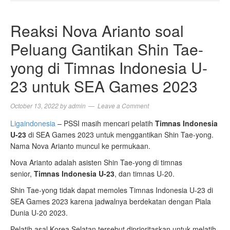
NAVIGA
Reaksi Nova Arianto soal
Peluang Gantikan Shin Tae-
yong di Timnas Indonesia U-
23 untuk SEA Games 2023
October 13, 2022
by
admin
Leave a Comment
Ligaindonesia
– PSSI masih mencari pelatih
Timnas Indonesia
U-23
di SEA Games 2023 untuk menggantikan Shin Tae-yong.
Nama Nova Arianto muncul ke permukaan.
Nova Arianto adalah asisten Shin Tae-yong di timnas
senior,
Timnas Indonesia U-23
, dan timnas U-20.
Shin Tae-yong tidak dapat memoles Timnas Indonesia U-23 di
SEA Games 2023 karena jadwalnya berdekatan dengan Piala
Dunia U-20 2023.
Pelatih asal Korea Selatan tersebut diprioritaskan untuk melatih