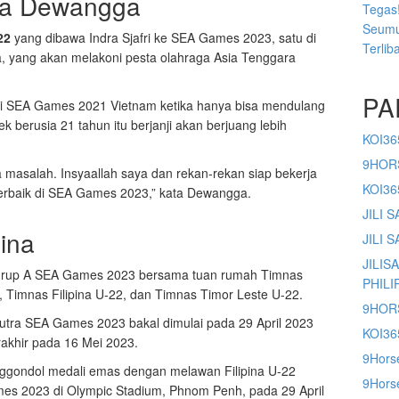
ra Dewangga
Tegas!
Seumu
22
yang dibawa Indra Sjafri ke SEA Games 2023, satu di
Terlib
, yang akan melakoni pesta olahraga Asia Tenggara
PA
di SEA Games 2021 Vietnam ketika hanya bisa mendulang
bek berusia 21 tahun itu berjanji akan berjuang lebih
KOI36
9HOR
a masalah. Insyaallah saya dan rekan-rekan siap bekerja
KOI3
 terbaik di SEA Games 2023,” kata Dewangga.
JILI 
pina
JILI 
JILIS
 Grup A SEA Games 2023 bersama tuan rumah Timnas
PHILI
Timnas Filipina U-22, dan Timnas Timor Leste U-22.
9HOR
utra SEA Games 2023 bakal dimulai pada 29 April 2023
KOI36
rakhir pada 16 Mei 2023.
9Hors
ggondol medali emas dengan melawan Filipina U-22
9Horse
es 2023 di Olympic Stadium, Phnom Penh, pada 29 April