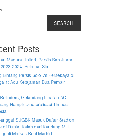
h
SEARCH
cent Posts
kan Madura United, Persib Sah Juara
 2023-2024, Selamat Sib !
 Bintang Persis Solo Vs Persebaya di
iga 1: Adu Ketajaman Dua Pemain
i Reijnders, Gelandang Incaran AC
yang Hampir Dinaturalisasi Timnas
esia
 Bangga! SUGBK Masuk Daftar Stadion
k di Dunia, Kalah dari Kandang MU
ngguli Markas Real Madrid