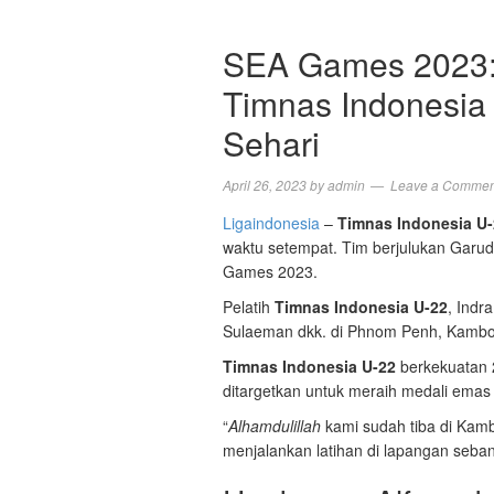
SEA Games 2023: I
Timnas Indonesia 
Sehari
April 26, 2023
by
admin
Leave a Commen
Ligaindonesia
–
Timnas Indonesia U
waktu setempat. Tim berjulukan Garu
Games 2023.
Pelatih
Timnas Indonesia U-22
, Indr
Sulaeman dkk. di Phnom Penh, Kamboj
Timnas Indonesia U-22
berkekuatan 
ditargetkan untuk meraih medali emas
“
Alhamdulillah
kami sudah tiba di Kam
menjalankan latihan di lapangan sebanya