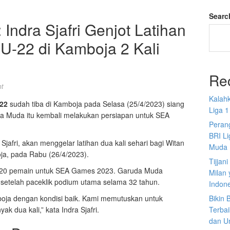
Searc
ndra Sjafri Genjot Latihan
U-22 di Kamboja 2 Kali
Re
t
Kalah
-22
sudah tiba di Kamboja pada Selasa (25/4/2023) siang
Liga 1
da Muda itu kembali melakukan persiapan untuk SEA
Perang
BRI L
a Sjafri, akan menggelar latihan dua kali sehari bagi Witan
Muda
a, pada Rabu (26/4/2023).
Tijjan
20 pemain untuk SEA Games 2023. Garuda Muda
Milan 
 setelah paceklik podium utama selama 32 tahun.
Indon
boja dengan kondisi baik. Kami memutuskan untuk
Bikin
k dua kali,” kata Indra Sjafri.
Terbai
dan U