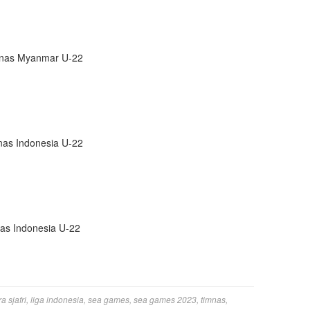
mnas Myanmar U-22
as Indonesia U-22
as Indonesia U-22
a sjafri
,
liga indonesia
,
sea games
,
sea games 2023
,
timnas
,