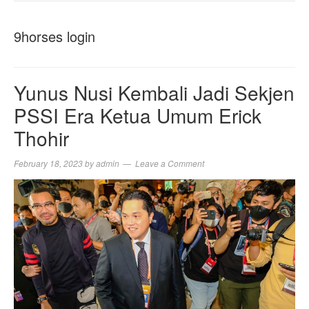
NAVIGA
9horses login
Yunus Nusi Kembali Jadi Sekjen
PSSI Era Ketua Umum Erick
Thohir
February 18, 2023
by
admin
Leave a Comment