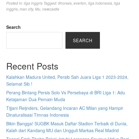
Posted in:
liga inggris
Tagged:
9horses
,
everton
,
liga indonesia
,
liga
inggris
,
man city
,
Mu
,
newcastle
Search
SEARCH
Recent Posts
Kalahkan Madura United, Persib Sah Juara Liga 1 2023-2024,
Selamat Sib !
Perang Bintang Persis Solo Vs Persebaya di BRI Liga 1: Adu
Ketajaman Dua Pemain Muda
Tijjani Reijnders, Gelandang Incaran AC Milan yang Hampir
Dinaturalisasi Timnas Indonesia
Bikin Bangga! SUGBK Masuk Daftar Stadion Terbaik di Dunia,
Kalah dari Kandang MU dan Ungguli Markas Real Madrid