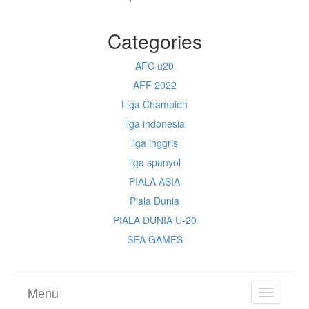
Categories
AFC u20
AFF 2022
Liga Champion
liga indonesia
liga inggris
liga spanyol
PIALA ASIA
Piala Dunia
PIALA DUNIA U-20
SEA GAMES
Menu
TOGGL