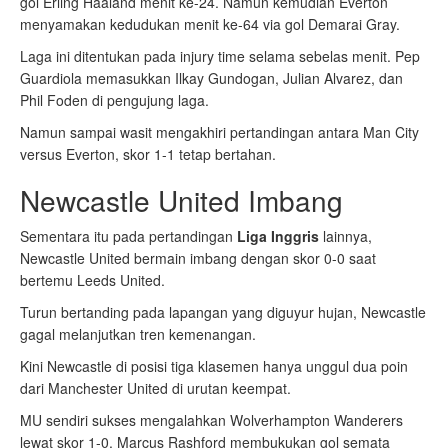
gol Erling Haaland menit ke-24. Namun kemudian Everton
menyamakan kedudukan menit ke-64 via gol Demarai Gray.
Laga ini ditentukan pada injury time selama sebelas menit. Pep
Guardiola memasukkan Ilkay Gundogan, Julian Alvarez, dan
Phil Foden di pengujung laga.
Namun sampai wasit mengakhiri pertandingan antara Man City
versus Everton, skor 1-1 tetap bertahan.
Newcastle United Imbang
Sementara itu pada pertandingan
Liga Inggris
lainnya,
Newcastle United bermain imbang dengan skor 0-0 saat
bertemu Leeds United.
Turun bertanding pada lapangan yang diguyur hujan, Newcastle
gagal melanjutkan tren kemenangan.
Kini Newcastle di posisi tiga klasemen hanya unggul dua poin
dari Manchester United di urutan keempat.
MU sendiri sukses mengalahkan Wolverhampton Wanderers
lewat skor 1-0. Marcus Rashford membukukan gol semata