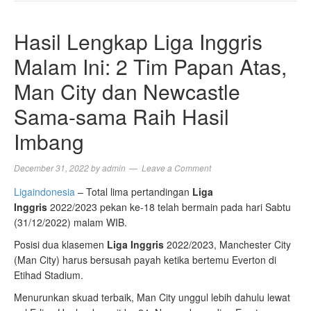
NAVIGA
Hasil Lengkap Liga Inggris
Malam Ini: 2 Tim Papan Atas,
Man City dan Newcastle
Sama-sama Raih Hasil
Imbang
December 31, 2022
by
admin
Leave a Comment
Ligaindonesia
– Total lima pertandingan
Liga
Inggris
2022/2023 pekan ke-18 telah bermain pada hari Sabtu
(31/12/2022) malam WIB.
Posisi dua klasemen
Liga Inggris
2022/2023, Manchester City
(Man City) harus bersusah payah ketika bertemu Everton di
Etihad Stadium.
Menurunkan skuad terbaik, Man City unggul lebih dahulu lewat