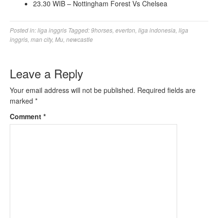
23.30 WIB – Nottingham Forest Vs Chelsea
Posted in:
liga inggris
Tagged:
9horses
,
everton
,
liga indonesia
,
liga
inggris
,
man city
,
Mu
,
newcastle
Leave a Reply
Your email address will not be published.
Required fields are
marked
*
Comment
*