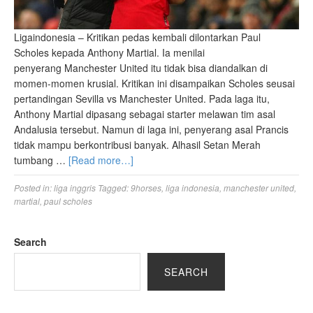
Ligaindonesia – Kritikan pedas kembali dilontarkan Paul
Scholes kepada Anthony Martial. Ia menilai
penyerang Manchester United itu tidak bisa diandalkan di
momen-momen krusial. Kritikan ini disampaikan Scholes seusai
pertandingan Sevilla vs Manchester United. Pada laga itu,
Anthony Martial dipasang sebagai starter melawan tim asal
Andalusia tersebut. Namun di laga ini, penyerang asal Prancis
tidak mampu berkontribusi banyak. Alhasil Setan Merah
tumbang …
[Read more…]
Posted in:
liga inggris
Tagged:
9horses
,
liga indonesia
,
manchester united
,
martial
,
paul scholes
Search
SEARCH