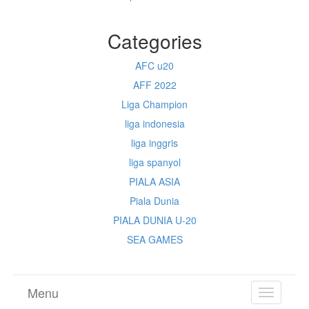
Categories
AFC u20
AFF 2022
Liga Champion
liga indonesia
liga inggris
liga spanyol
PIALA ASIA
Piala Dunia
PIALA DUNIA U-20
SEA GAMES
Menu
TOGGL