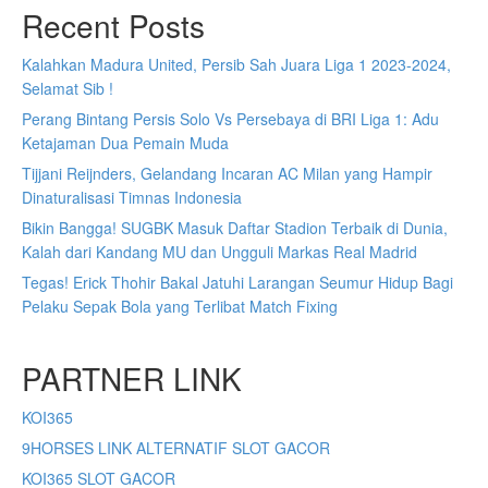
Recent Posts
Kalahkan Madura United, Persib Sah Juara Liga 1 2023-2024,
Selamat Sib !
Perang Bintang Persis Solo Vs Persebaya di BRI Liga 1: Adu
Ketajaman Dua Pemain Muda
Tijjani Reijnders, Gelandang Incaran AC Milan yang Hampir
Dinaturalisasi Timnas Indonesia
Bikin Bangga! SUGBK Masuk Daftar Stadion Terbaik di Dunia,
Kalah dari Kandang MU dan Ungguli Markas Real Madrid
Tegas! Erick Thohir Bakal Jatuhi Larangan Seumur Hidup Bagi
Pelaku Sepak Bola yang Terlibat Match Fixing
PARTNER LINK
KOI365
9HORSES LINK ALTERNATIF SLOT GACOR
KOI365 SLOT GACOR