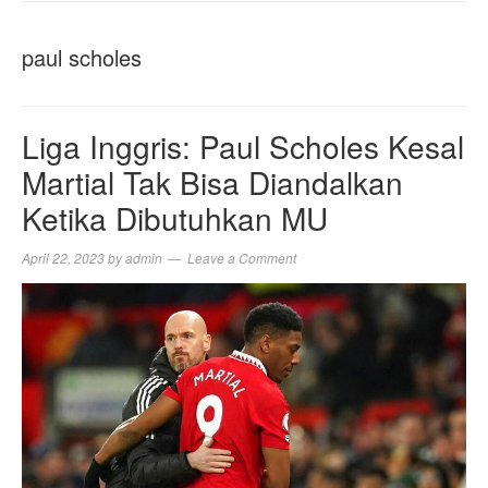
NAVIGA
paul scholes
Liga Inggris: Paul Scholes Kesal
Martial Tak Bisa Diandalkan
Ketika Dibutuhkan MU
April 22, 2023
by
admin
Leave a Comment