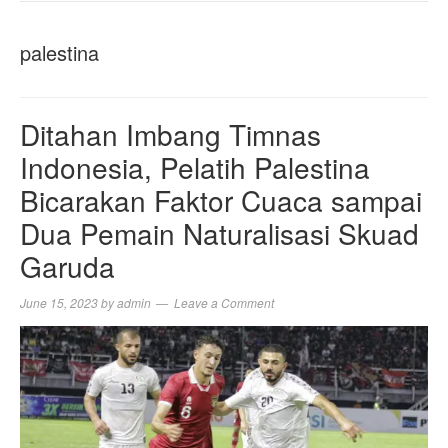
NAVIGA
palestina
Ditahan Imbang Timnas
Indonesia, Pelatih Palestina
Bicarakan Faktor Cuaca sampai
Dua Pemain Naturalisasi Skuad
Garuda
June 15, 2023
by
admin
Leave a Comment