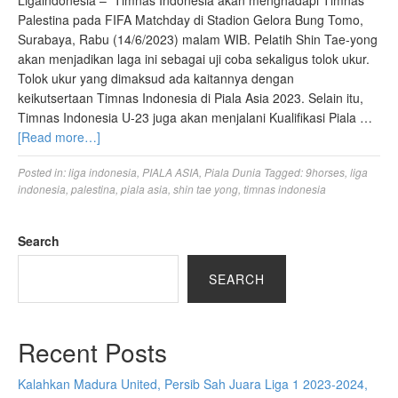
Ligaindonesia – Timnas Indonesia akan menghadapi Timnas
Palestina pada FIFA Matchday di Stadion Gelora Bung Tomo,
Surabaya, Rabu (14/6/2023) malam WIB. Pelatih Shin Tae-yong
akan menjadikan laga ini sebagai uji coba sekaligus tolok ukur.
Tolok ukur yang dimaksud ada kaitannya dengan
keikutsertaan Timnas Indonesia di Piala Asia 2023. Selain itu,
Timnas Indonesia U-23 juga akan menjalani Kualifikasi Piala …
[Read more…]
Posted in:
liga indonesia
,
PIALA ASIA
,
Piala Dunia
Tagged:
9horses
,
liga
indonesia
,
palestina
,
piala asia
,
shin tae yong
,
timnas indonesia
Search
SEARCH
Recent Posts
Kalahkan Madura United, Persib Sah Juara Liga 1 2023-2024,