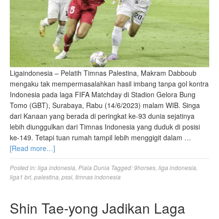
Ligaindonesia – Pelatih Timnas Palestina, Makram Dabboub
mengaku tak mempermasalahkan hasil imbang tanpa gol kontra
Indonesia pada laga FIFA Matchday di Stadion Gelora Bung
Tomo (GBT), Surabaya, Rabu (14/6/2023) malam WIB. Singa
dari Kanaan yang berada di peringkat ke-93 dunia sejatinya
lebih diunggulkan dari Timnas Indonesia yang duduk di posisi
ke-149. Tetapi tuan rumah tampil lebih menggigit dalam …
[Read more…]
Posted in:
liga indonesia
,
Piala Dunia
Tagged:
9horses
,
liga indonesia
,
liga1 bri
,
palestina
,
pssi
,
timnas indonesia
Shin Tae-yong Jadikan Laga