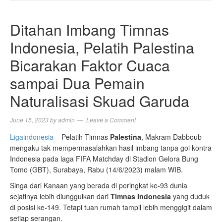
NAVIGA
Ditahan Imbang Timnas
Indonesia, Pelatih Palestina
Bicarakan Faktor Cuaca
sampai Dua Pemain
Naturalisasi Skuad Garuda
June 15, 2023
by
admin
Leave a Comment
Ligaindonesia
– Pelatih Timnas
Palestina
, Makram Dabboub
mengaku tak mempermasalahkan hasil imbang tanpa gol kontra
Indonesia pada laga FIFA Matchday di Stadion Gelora Bung
Tomo (GBT), Surabaya, Rabu (14/6/2023) malam WIB.
Singa dari Kanaan yang berada di peringkat ke-93 dunia
sejatinya lebih diunggulkan dari
Timnas Indonesia
yang duduk
di posisi ke-149. Tetapi tuan rumah tampil lebih menggigit dalam
setiap serangan.