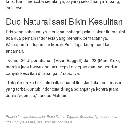
fans. Kami mencoba segalanya, sayang sekali hanya imbang,”
lanjutnya.
Duo Naturalisasi Bikin Kesulitan
Pria yang sebelumnya menjabat sebagai pelatih kiper itu menilai
ada dua pemain Indonesia yang menarik perhatiannya.
Walaupun lini depan tim Merah Putih juga kerap hadirkan
ancaman.
“Nomor 30 di pertahanan (Elkan Baggott) dan 23 (Marc Klok),
mereka juga banyak pemain cepat di depan dan memberikan
banyak kesulitan di lapangan,” ucapnya.
“Tetapi mereka bermain baik sebagai tim. Jadi aku mendoakan
yang terbaik untuk Indonesia di laga selanjutnya kontra juara
dunia Argentina,” tandas Makram.
Posted in:
liga indonesia
,
Piala Dunia
Tagged:
9horses
,
liga indonesia
,
liga1 bri
,
palestina
,
pssi
,
timnas indonesia