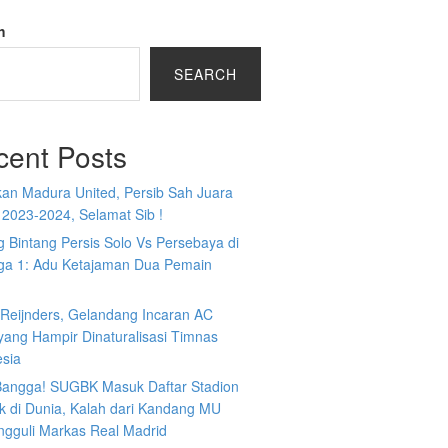
h
SEARCH
cent Posts
kan Madura United, Persib Sah Juara
 2023-2024, Selamat Sib !
 Bintang Persis Solo Vs Persebaya di
iga 1: Adu Ketajaman Dua Pemain
i Reijnders, Gelandang Incaran AC
yang Hampir Dinaturalisasi Timnas
esia
 Bangga! SUGBK Masuk Daftar Stadion
k di Dunia, Kalah dari Kandang MU
ngguli Markas Real Madrid