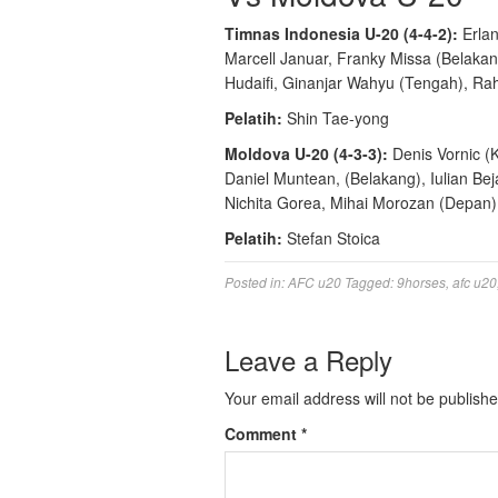
Timnas Indonesia U-20 (4-4-2):
Erlan
Marcell Januar, Franky Missa (Belakan
Hudaifi, Ginanjar Wahyu (Tengah), Ra
Pelatih:
Shin Tae-yong
Moldova U-20 (4-3-3):
Denis Vornic (K
Daniel Muntean, (Belakang), Iulian Bej
Nichita Gorea, Mihai Morozan (Depan)
Pelatih:
Stefan Stoica
Posted in:
AFC u20
Tagged:
9horses
,
afc u20
Leave a Reply
Your email address will not be publishe
Comment
*