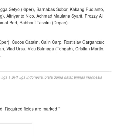
gga Setyo (Kiper), Barnabas Sobor, Kakang Rudianto,
g), Alfriyanto Nico, Achmad Maulana Syarif, Frezzy Al
hmat Beri, Rabbani Tasnim (Depan).
iper), Cucos Catalin, Calin Carp, Rostislav Garganciuc,
an, Vlad Ursu, Vicu Bulmaga (Tengah), Cristian Martin,
.
,
liga 1 BRI
,
liga indonesia
,
piala dunia qatar
,
timnas indonesia
d.
Required fields are marked
*