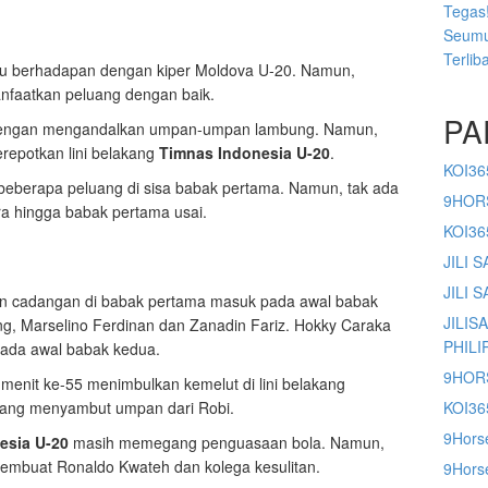
Tegas!
Seumu
Terlib
yu berhadapan dengan kiper Moldova U-20. Namun,
anfaatkan peluang dengan baik.
PA
dengan mengandalkan umpan-umpan lambung. Namun,
erepotkan lini belakang
Timnas Indonesia U-20
.
KOI36
eberapa peluang di sisa babak pertama. Namun, tak ada
9HOR
ra hingga babak pertama usai.
KOI3
JILI 
JILI 
n cadangan di babak pertama masuk pada awal babak
JILIS
g, Marselino Ferdinan dan Zanadin Fariz. Hokky Caraka
PHILI
pada awal babak kedua.
9HOR
enit ke-55 menimbulkan kemelut di lini belakang
yang menyambut umpan dari Robi.
KOI36
9Hors
esia U-20
masih memegang penguasaan bola. Namun,
membuat Ronaldo Kwateh dan kolega kesulitan.
9Horse