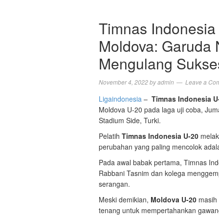
Timnas Indonesia
Moldova: Garuda 
Mengulang Sukse
November 4, 2022
by
admin
Leave a Co
Ligaindonesia
–
Timnas Indonesia U
Moldova U-20 pada laga uji coba, Juma
Stadium Side, Turki.
Pelatih
Timnas Indonesia U-20
melaku
perubahan yang paling mencolok adal
Pada awal babak pertama, Timnas Ind
Rabbani Tasnim dan kolega menggemp
serangan.
Meski demikian,
Moldova U-20
masih 
tenang untuk mempertahankan gawan