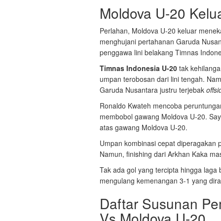
Moldova U-20 Kelu
Perlahan, Moldova U-20 keluar meneka
menghujani pertahanan Garuda Nusant
penggawa lini belakang Timnas Indone
Timnas Indonesia U-20
tak kehilanga
umpan terobosan dari lini tengah. Nam
Garuda Nusantara justru terjebak
offsi
Ronaldo Kwateh mencoba peruntungan
membobol gawang Moldova U-20. Sayan
atas gawang Moldova U-20.
Umpan kombinasi cepat diperagakan p
Namun, finishing dari Arkhan Kaka mas
Tak ada gol yang tercipta hingga laga
mengulang kemenangan 3-1 yang dira
Daftar Susunan Pe
Vs Moldova U-20