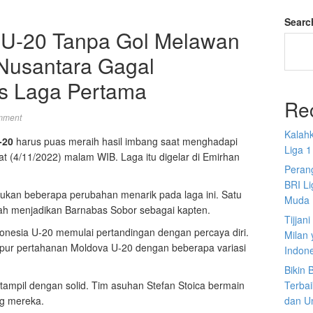
Searc
 U-20 Tanpa Gol Melawan
Nusantara Gagal
s Laga Pertama
Re
mment
Kalah
-20
harus puas meraih hasil imbang saat menghadapi
Liga 1
t (4/11/2022) malam WIB. Laga itu digelar di Emirhan
Perang
BRI L
kan beberapa perubahan menarik pada laga ini. Satu
Muda
ah menjadikan Barnabas Sobor sebagai kapten.
Tijjan
onesia U-20 memulai pertandingan dengan percaya diri.
Milan 
ur pertahanan Moldova U-20 dengan beberapa variasi
Indon
Bikin
tampil dengan solid. Tim asuhan Stefan Stoica bermain
Terbai
g mereka.
dan U