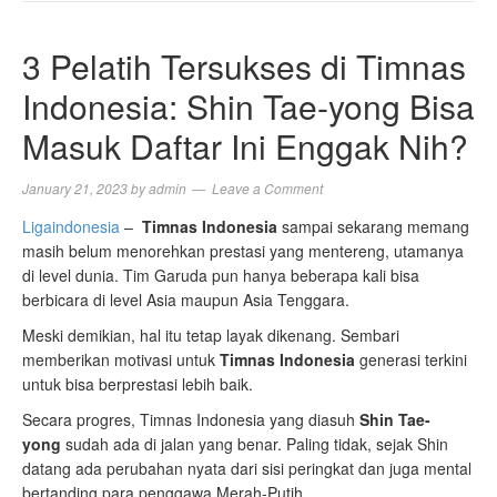
NAVIGA
3 Pelatih Tersukses di Timnas
Indonesia: Shin Tae-yong Bisa
Masuk Daftar Ini Enggak Nih?
January 21, 2023
by
admin
Leave a Comment
Ligaindonesia
–
Timnas Indonesia
sampai sekarang memang
masih belum menorehkan prestasi yang mentereng, utamanya
di level dunia. Tim Garuda pun hanya beberapa kali bisa
berbicara di level Asia maupun Asia Tenggara.
Meski demikian, hal itu tetap layak dikenang. Sembari
memberikan motivasi untuk
Timnas Indonesia
generasi terkini
untuk bisa berprestasi lebih baik.
Secara progres, Timnas Indonesia yang diasuh
Shin Tae-
yong
sudah ada di jalan yang benar. Paling tidak, sejak Shin
datang ada perubahan nyata dari sisi peringkat dan juga mental
bertanding para penggawa Merah-Putih.