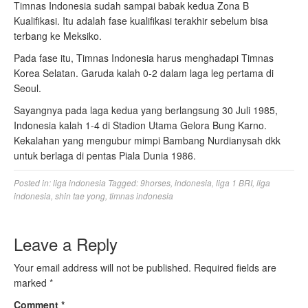
Timnas Indonesia sudah sampai babak kedua Zona B
Kualifikasi. Itu adalah fase kualifikasi terakhir sebelum bisa
terbang ke Meksiko.
Pada fase itu, Timnas Indonesia harus menghadapi Timnas
Korea Selatan. Garuda kalah 0-2 dalam laga leg pertama di
Seoul.
Sayangnya pada laga kedua yang berlangsung 30 Juli 1985,
Indonesia kalah 1-4 di Stadion Utama Gelora Bung Karno.
Kekalahan yang mengubur mimpi Bambang Nurdianysah dkk
untuk berlaga di pentas Piala Dunia 1986.
Posted in:
liga indonesia
Tagged:
9horses
,
indonesia
,
liga 1 BRI
,
liga
indonesia
,
shin tae yong
,
timnas indonesia
Leave a Reply
Your email address will not be published.
Required fields are
marked
*
Comment
*