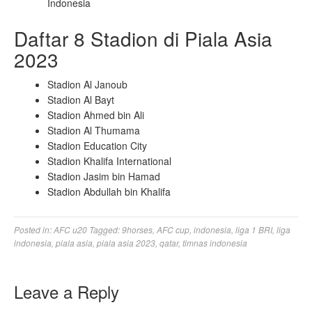
Indonesia
Daftar 8 Stadion di Piala Asia
2023
Stadion Al Janoub
Stadion Al Bayt
Stadion Ahmed bin Ali
Stadion Al Thumama
Stadion Education City
Stadion Khalifa International
Stadion Jasim bin Hamad
Stadion Abdullah bin Khalifa
Posted in:
AFC u20
Tagged:
9horses
,
AFC cup
,
indonesia
,
liga 1 BRI
,
liga
indonesia
,
piala asia
,
piala asia 2023
,
qatar
,
timnas indonesia
Leave a Reply