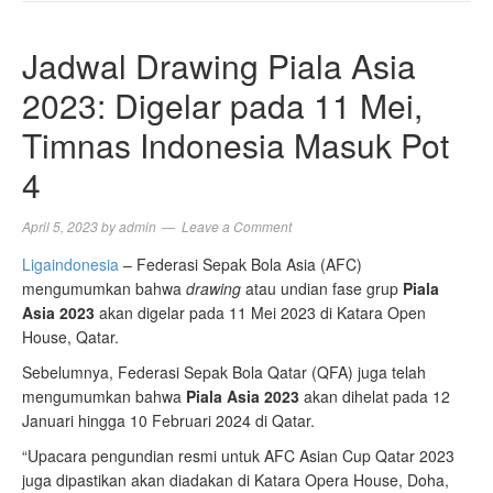
NAVIGA
Jadwal Drawing Piala Asia
2023: Digelar pada 11 Mei,
Timnas Indonesia Masuk Pot
4
April 5, 2023
by
admin
Leave a Comment
Ligaindonesia
– Federasi Sepak Bola Asia (AFC)
mengumumkan bahwa
drawing
atau undian fase grup
Piala
Asia 2023
akan digelar pada 11 Mei 2023 di Katara Open
House, Qatar.
Sebelumnya, Federasi Sepak Bola Qatar (QFA) juga telah
mengumumkan bahwa
Piala Asia 2023
akan dihelat pada 12
Januari hingga 10 Februari 2024 di Qatar.
“Upacara pengundian resmi untuk AFC Asian Cup Qatar 2023
juga dipastikan akan diadakan di Katara Opera House, Doha,