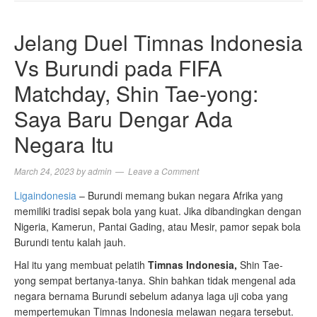
NAVIGA
Jelang Duel Timnas Indonesia
Vs Burundi pada FIFA
Matchday, Shin Tae-yong:
Saya Baru Dengar Ada
Negara Itu
March 24, 2023
by
admin
Leave a Comment
Ligaindonesia
– Burundi memang bukan negara Afrika yang
memiliki tradisi sepak bola yang kuat. Jika dibandingkan dengan
Nigeria, Kamerun, Pantai Gading, atau Mesir, pamor sepak bola
Burundi tentu kalah jauh.
Hal itu yang membuat pelatih
Timnas Indonesia,
Shin Tae-
yong sempat bertanya-tanya. Shin bahkan tidak mengenal ada
negara bernama Burundi sebelum adanya laga uji coba yang
mempertemukan Timnas Indonesia melawan negara tersebut.