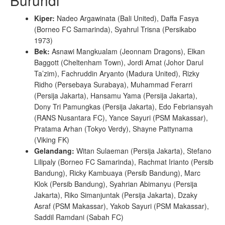
Burundi
Kiper:
Nadeo Argawinata (Bali United), Daffa Fasya
(Borneo FC Samarinda), Syahrul Trisna (Persikabo
1973)
Bek:
Asnawi Mangkualam (Jeonnam Dragons), Elkan
Baggott (Cheltenham Town), Jordi Amat (Johor Darul
Ta’zim), Fachruddin Aryanto (Madura United), Rizky
Ridho (Persebaya Surabaya), Muhammad Ferarri
(Persija Jakarta), Hansamu Yama (Persija Jakarta),
Dony Tri Pamungkas (Persija Jakarta), Edo Febriansyah
(RANS Nusantara FC), Yance Sayuri (PSM Makassar),
Pratama Arhan (Tokyo Verdy), Shayne Pattynama
(Viking FK)
Gelandang:
Witan Sulaeman (Persija Jakarta), Stefano
Lilipaly (Borneo FC Samarinda), Rachmat Irianto (Persib
Bandung), Ricky Kambuaya (Persib Bandung), Marc
Klok (Persib Bandung), Syahrian Abimanyu (Persija
Jakarta), Riko Simanjuntak (Persija Jakarta), Dzaky
Asraf (PSM Makassar), Yakob Sayuri (PSM Makassar),
Saddil Ramdani (Sabah FC)