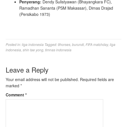
Penyerang:
Dendy Sulistyawan (Bhayangkara FC),
Ramadhan Sananta (PSM Makassar), Dimas Drajad
(Persikabo 1973)
Posted in:
liga indonesia
Tagged:
9horses
,
burundi
,
FIFA matchday
,
liga
indonesia
,
shin tae yong
,
timnas indonesia
Leave a Reply
Your email address will not be published.
Required fields are
marked
*
Comment
*