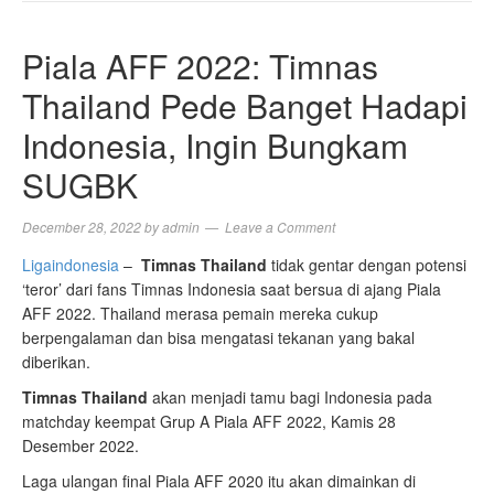
NAVIGA
Piala AFF 2022: Timnas
Thailand Pede Banget Hadapi
Indonesia, Ingin Bungkam
SUGBK
December 28, 2022
by
admin
Leave a Comment
Ligaindonesia
–
Timnas Thailand
tidak gentar dengan potensi
‘teror’ dari fans Timnas Indonesia saat bersua di ajang Piala
AFF 2022. Thailand merasa pemain mereka cukup
berpengalaman dan bisa mengatasi tekanan yang bakal
diberikan.
Timnas Thailand
akan menjadi tamu bagi Indonesia pada
matchday keempat Grup A Piala AFF 2022, Kamis 28
Desember 2022.
Laga ulangan final Piala AFF 2020 itu akan dimainkan di