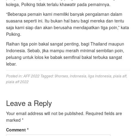
kolega, Polking tidak terlalu khawatir pada pemainnya.
“Beberapa pemain kami memiliki banyak pengalaman dalam
suasana seperti ini. Itu bukan hal baru bagi mereka dan tentu
saja kami siap dan akan berusaha mendapatkan tiga poin,” kata
Polking.
Raihan tiga poin bakal sangat penting, bagi Thailand maupun
Indonesia. Sebab, jika mampu meraih minimal sembilan poin,
peluang untuk lolos ke babak semifinal bakal terbuka sangat
lebar.
Posted in:
AFF 2022
Tagged:
9horses
,
indonesia
,
liga indonesia
,
piala aff
,
piala aff 2022
Leave a Reply
Your email address will not be published.
Required fields are
marked
*
Comment
*