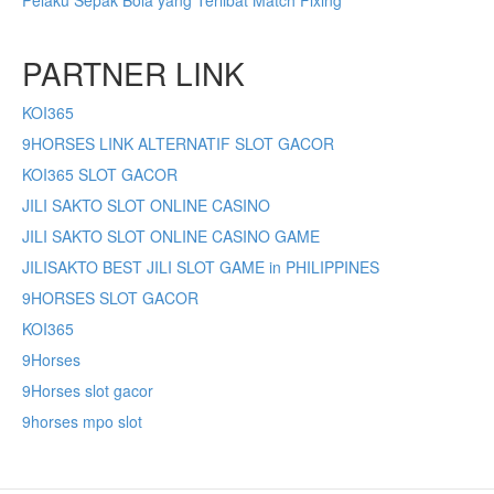
Pelaku Sepak Bola yang Terlibat Match Fixing
PARTNER LINK
KOI365
9HORSES LINK ALTERNATIF SLOT GACOR
KOI365 SLOT GACOR
JILI SAKTO SLOT ONLINE CASINO
JILI SAKTO SLOT ONLINE CASINO GAME
JILISAKTO BEST JILI SLOT GAME in PHILIPPINES
9HORSES SLOT GACOR
KOI365
9Horses
9Horses slot gacor
9horses mpo slot