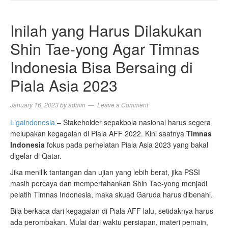
NAVIGA
Inilah yang Harus Dilakukan
Shin Tae-yong Agar Timnas
Indonesia Bisa Bersaing di
Piala Asia 2023
January 16, 2023
by
admin
Leave a Comment
Ligaindonesia
– Stakeholder sepakbola nasional harus segera
melupakan kegagalan di Piala AFF 2022. Kini saatnya
Timnas
Indonesia
fokus pada perhelatan Piala Asia 2023 yang bakal
digelar di Qatar.
Jika menilik tantangan dan ujian yang lebih berat, jika PSSI
masih percaya dan mempertahankan Shin Tae-yong menjadi
pelatih Timnas Indonesia, maka skuad Garuda harus dibenahi.
Bila berkaca dari kegagalan di Piala AFF lalu, setidaknya harus
ada perombakan. Mulai dari waktu persiapan, materi pemain,