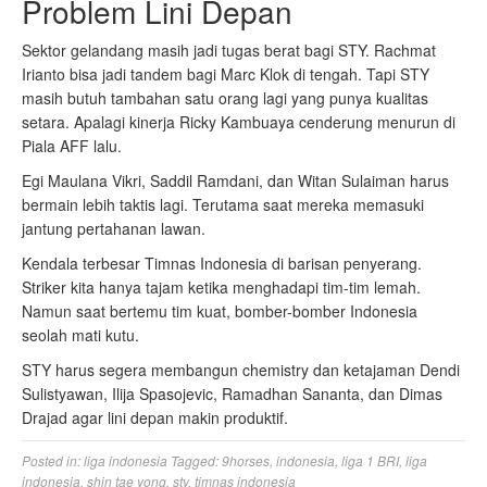
Problem Lini Depan
Sektor gelandang masih jadi tugas berat bagi STY. Rachmat
Irianto bisa jadi tandem bagi Marc Klok di tengah. Tapi STY
masih butuh tambahan satu orang lagi yang punya kualitas
setara. Apalagi kinerja Ricky Kambuaya cenderung menurun di
Piala AFF lalu.
Egi Maulana Vikri, Saddil Ramdani, dan Witan Sulaiman harus
bermain lebih taktis lagi. Terutama saat mereka memasuki
jantung pertahanan lawan.
Kendala terbesar Timnas Indonesia di barisan penyerang.
Striker kita hanya tajam ketika menghadapi tim-tim lemah.
Namun saat bertemu tim kuat, bomber-bomber Indonesia
seolah mati kutu.
STY harus segera membangun chemistry dan ketajaman Dendi
Sulistyawan, Ilija Spasojevic, Ramadhan Sananta, dan Dimas
Drajad agar lini depan makin produktif.
Posted in:
liga indonesia
Tagged:
9horses
,
indonesia
,
liga 1 BRI
,
liga
indonesia
,
shin tae yong
,
sty
,
timnas indonesia