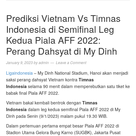
NAVIGA
Prediksi Vietnam Vs Timnas
Indonesia di Semifinal Leg
Kedua Piala AFF 2022:
Perang Dahsyat di My Dinh
January 9, 2023
by
admin
Leave a Comment
Ligaindonesia
– My Dinh National Stadium, Hanoi akan menjadi
saksi perang dahsyat Vietnam kontra
Timnas
Indonesia
selama 90 menit dalam memperebutkan satu tiket ke
babak final Piala AFF 2022.
Vietnam bakal kembali bentrok dengan
Timnas
Indonesia
dalam leg kedua semifinal Piala AFF 2022 di My
Dinh pada Senin (9/1/2023) malam pukul 19.30 WIB.
Dalam pertemuan pertama empat besar Piala AFF 2022 di
Stadion Utama Gelora Bung Karno (SUGBK), Jakarta Pusat