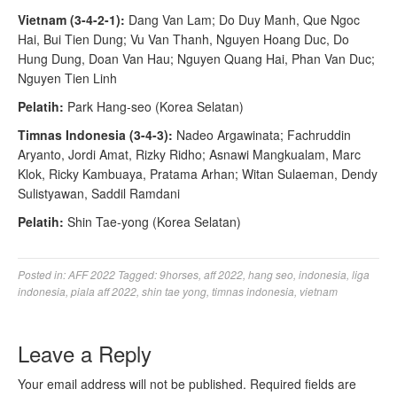
Vietnam (3-4-2-1):
Dang Van Lam; Do Duy Manh, Que Ngoc
Hai, Bui Tien Dung; Vu Van Thanh, Nguyen Hoang Duc, Do
Hung Dung, Doan Van Hau; Nguyen Quang Hai, Phan Van Duc;
Nguyen Tien Linh
Pelatih:
Park Hang-seo (Korea Selatan)
Timnas Indonesia (3-4-3):
Nadeo Argawinata; Fachruddin
Aryanto, Jordi Amat, Rizky Ridho; Asnawi Mangkualam, Marc
Klok, Ricky Kambuaya, Pratama Arhan; Witan Sulaeman, Dendy
Sulistyawan, Saddil Ramdani
Pelatih:
Shin Tae-yong (Korea Selatan)
Posted in:
AFF 2022
Tagged:
9horses
,
aff 2022
,
hang seo
,
indonesia
,
liga
indonesia
,
piala aff 2022
,
shin tae yong
,
timnas indonesia
,
vietnam
Leave a Reply
Your email address will not be published.
Required fields are