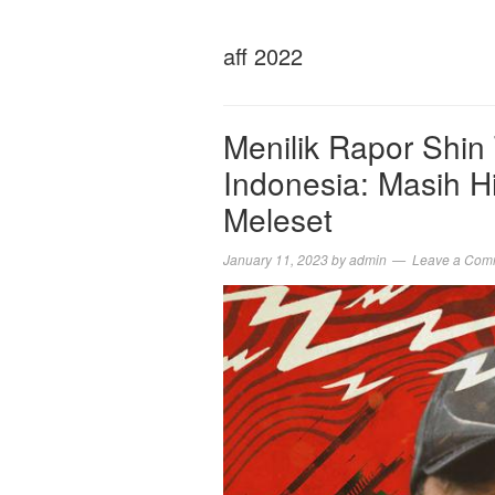
aff 2022
Menilik Rapor Shi
Indonesia: Masih H
Meleset
January 11, 2023
by
admin
Leave a Com