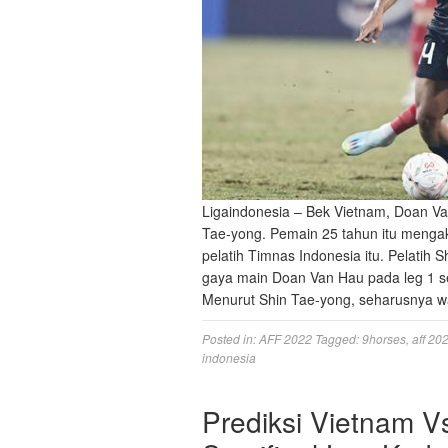
Ligaindonesia – Bek Vietnam, Doan Van
Tae-yong. Pemain 25 tahun itu mengak
pelatih Timnas Indonesia itu. Pelatih
gaya main Doan Van Hau pada leg 1 s
Menurut Shin Tae-yong, seharusnya w
Posted in:
AFF 2022
Tagged:
9horses
,
aff 20
indonesia
Prediksi Vietnam V