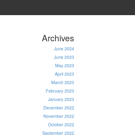
Archives
June 2024
June 2023
May 2023
April 2023
March 2023
February 2023
January 2023
December 2022
November 2022
October 2022
September 2022