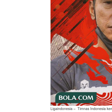
Ligaindonesia – Timnas Indonesia kem