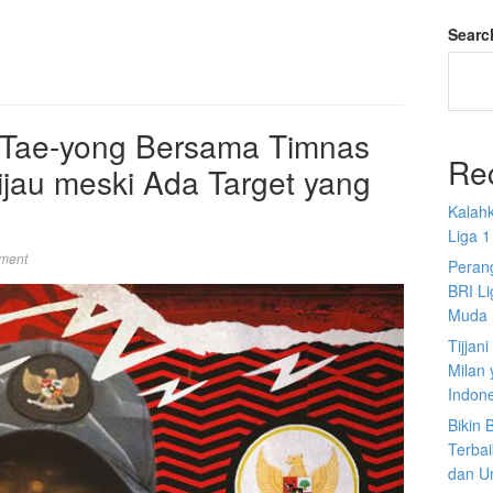
Searc
n Tae-yong Bersama Timnas
Re
ijau meski Ada Target yang
Kalah
Liga 1
ment
Perang
BRI L
Muda
Tijjan
Milan 
Indon
Bikin
Terbai
dan U