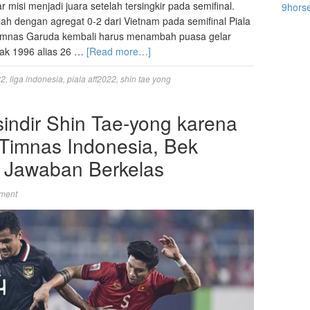
misi menjadi juara setelah tersingkir pada semifinal.
9hors
lah dengan agregat 0-2 dari Vietnam pada semifinal Piala
Timnas Garuda kembali harus menambah puasa gelar
jak 1996 alias 26 …
[Read more…]
22
,
liga indonesia
,
piala aff2022
,
shin tae yong
sindir Shin Tae-yong karena
Timnas Indonesia, Bek
i Jawaban Berkelas
ment