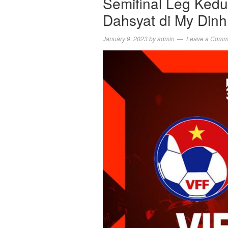
Semifinal Leg Kedu
Dahsyat di My Dinh
January 9, 2023
by
admin
Leave a Comm