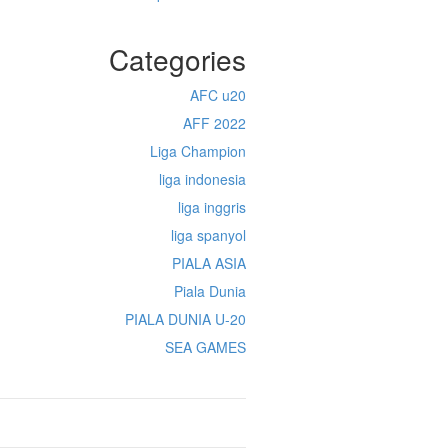
Categories
AFC u20
AFF 2022
Liga Champion
liga indonesia
liga inggris
liga spanyol
PIALA ASIA
Piala Dunia
PIALA DUNIA U-20
SEA GAMES