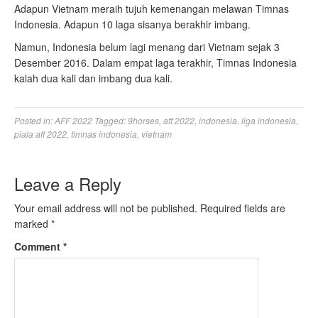
Adapun Vietnam meraih tujuh kemenangan melawan Timnas
Indonesia. Adapun 10 laga sisanya berakhir imbang.
Namun, Indonesia belum lagi menang dari Vietnam sejak 3
Desember 2016. Dalam empat laga terakhir, Timnas Indonesia
kalah dua kali dan imbang dua kali.
Posted in:
AFF 2022
Tagged:
9horses
,
aff 2022
,
indonesia
,
liga indonesia
,
piala aff 2022
,
timnas indonesia
,
vietnam
Leave a Reply
Your email address will not be published.
Required fields are
marked
*
Comment
*