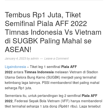
NAVIGA
Tembus Rp1 Juta, Tiket
Semifinal Piala AFF 2022
Timnas Indonesia Vs Vietnam
di SUGBK Paling Mahal se
ASEAN!
January 4, 2023
by
admin
Leave a Comment
Ligaindonesia
– Tiket leg 1 semifinal
Piala AFF
2022
antara
Timnas Indonesia
melawan Vietnam di Stadion
Utama Gelora Bung Karno (SUGBK) menjadi yang termahal
ketimbang laga lainnya. PSSI membanderol tiket paling mahal
seharga Rp1 juta.
Sementara itu, untuk pertandingan leg 2 semifinal
Piala AFF
2022
, Federasi Sepak Bola Vietnam (VFF) hanya membanderol
tiket termahal seharga 1 juta dong (Rp661 ribu). Laga tersebut